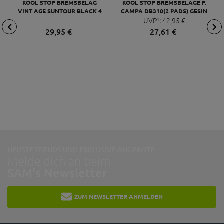
KOOL STOP BREMSBELAG
KOOL STOP BREMSBELÄGE F.
VINT AGE SUNTOUR BLACK 4
CAMPA DB310(2 PADS) GESIN
PCS SCHWARZ
UVP¹:
BRAUN,GRAU
42,
95
€
29,
95
€
27,
61
€
NEUSTE TRENDS UND EXKLUSIVE ANGEBOTE:
Melde dich an beim
SAM's Newsletter
ZUM NEWSLETTER ANMELDEN