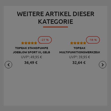
WEITERE ARTIKEL DIESER
KATEGORIE
-27 %
-18 %
53
9
TOPEAK STANDPUMPE
TOPEAK
JOEBLOW SPORT III, GELB
MULTIFUNKTIONSWERKZEUG
F
UVP¹:
49,
95
€
UVP¹:
MINI 20 PRO
39,
95
€
36,
49
€
32,
64
€