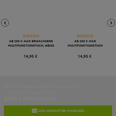
AB 250 €: HAD ERWACHSENE
AB 250 €: HAD
MULTIFUNKTIONSTUCH, WEISS
MULTIFUNKTIONSTUCH
ORIGINALS, 50 CM, THE
MEXICAN - SCHWARZ
14,
95
€
14,
95
€
NEUSTE TRENDS UND EXKLUSIVE ANGEBOTE:
Melde dich an beim
SAM's Newsletter
ZUM NEWSLETTER ANMELDEN