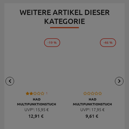
WEITERE ARTIKEL DIESER
KATEGORIE
-19 %
-46 %
1
HAD
HAD
MULTIFUNKTIONSTUCH
MULTIFUNKTIONSTUCH
COOLMAX ECO, 50 CM
UVP¹:
15,
95
€
REFLECTIVES, 50 CM
UVP¹:
17,
95
€
12,
91
€
9,
61
€