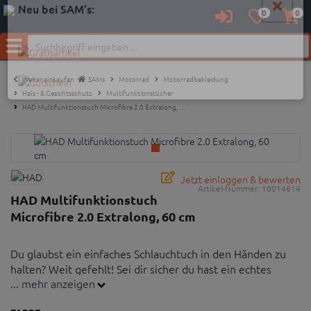
0
0
Anmelden
Merkzettel
Waren
aufklappen
aufkl
Neu bei SAM's:
Menü
Weiter einkaufen
SAMs
Motorrad
Motorradbekleidung
Hals - & Gesichtsschutz
Multifunktionstücher
HAD Multifunktionstuch Microfibre 2.0 Extralong, …
Jetzt einloggen & bewerten
Artikel-Nummer:
10014614
HAD Multifunktionstuch
Microfibre 2.0 Extralong, 60 cm
Du glaubst ein einfaches Schlauchtuch in den Händen zu
halten? Weit gefehlt! Sei dir sicher du hast ein echtes
... mehr anzeigen
Qualitätsprodukt vor dir, das vieles kann und dabei noch
viel Style hat!