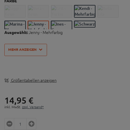
FARBE
Bis zu 40°C waschbar
Ca. 60 cm lang
Microfaser-Funktionstuch mit einer Total-Wear-
Comfort-Ausrüstung
Jenny - Mehrfarbig
Ausgewählt:
Thermoregulierend
Atmungsaktiv
MEHR ANZEIGEN
Größentabellen anzeigen
14,
95
€
inkl. MwSt.
zzgl. Versand*