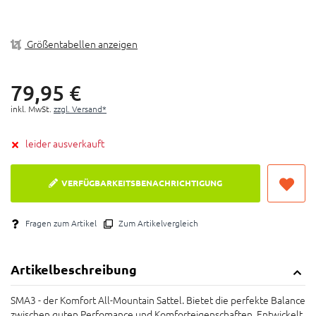
Sitzposition
Sitzpolsteraufbau: CNC gefräster, geschlossenzelliger
Größentabellen anzeigen
Aircell Sitzschaum bietet erhöhte Stützkraft und
optimale Druckverteilung
Entlastungskanal: Zur Prävention von Beschwerden
79,
95
€
und Taubheitsgefühlen im Dammund Genitalbereich
inkl. MwSt.
zzgl. Versand*
Großflächige Druckverteilung: Optimale
Druckverteilung im Bereich der Sitz- und
leider ausverkauft
Schambeinknochen durch eine flache, gleichmäßige
Auflagefläche zur Vorbeugung von Sitzbeschwerden
Heck: Schmales, abfallendes Heck mit flacher Kontur
VERFÜGBARKEITSBENACHRICHTIGUNG
für häufige Wechsel zwischen Sitz- und
Downhillposition
Fragen zum Artikel
Zum Artikelvergleich
Artikelbeschreibung
SMA3 - der Komfort All-Mountain Sattel. Bietet die perfekte Balance
zwischen guten Perfomance und Komforteigenschaften. Entwickelt