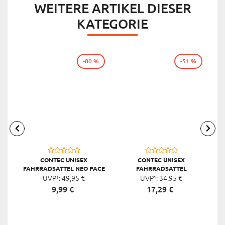
WEITERE ARTIKEL DIESER
KATEGORIE
-80 %
-51 %
CONTEC UNISEX
CONTEC UNISEX
FAHRRADSATTEL NEO PACE
FAHRRADSATTEL
F
UVP¹:
ZX CUT
49,
95
€
ANATOMIC 2 TS, BRAUN
UVP¹:
34,
95
€
9,
99
€
17,
29
€