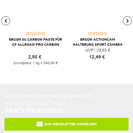
ERGON 5G CARBON PASTE FÜR
ERGON ACTIONCAM
CF ALLROAD PRO CARBON
HALTERUNG SPORT CAMERA
CHEST MOUNT, SCHWARZ
UVP¹:
29,
95
€
2,
95
€
12,
49
€
Grundpreis: 1 kg =
590,
00
€
NEUSTE TRENDS UND EXKLUSIVE ANGEBOTE:
Melde dich an beim
SAM's Newsletter
ZUM NEWSLETTER ANMELDEN