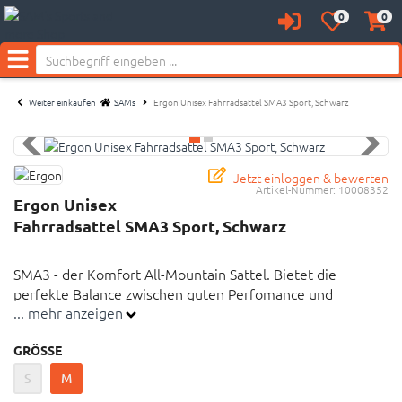
0
0
Anmelden
Merkzettel
Waren
Neu bei SAM's:
aufklappen
aufkl
Menü
Weiter einkaufen
SAMs
Ergon Unisex Fahrradsattel SMA3 Sport, Schwarz
Jetzt einloggen & bewerten
Artikel-Nummer:
10008352
Ergon Unisex
Fahrradsattel SMA3 Sport, Schwarz
SMA3 - der Komfort All-Mountain Sattel. Bietet die
perfekte Balance zwischen guten Perfomance und
... mehr anzeigen
Komforteigenschaften. Entwickelt mit der Freeride-
Legende Richie Schley, Ergon-Factory Rider.
GRÖSSE
S
M
Formgebung: V-Shape Sitzfläche für optimale
Bewegungsfreiheit sowie leichten Wechsel der