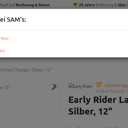
Kauf auf
Erfahrung &
Rechnung & Raten
20 Jahre
über 
Kunden
ei SAM's:
KOMPLETTRÄDER
TEILE
ZUBEHÖR
OUTDOOR
STRE
ernrad Charger, Silber, 12"
Jetzt einlog
Artikel-Nummer:
Early Rider L
Silber, 12"