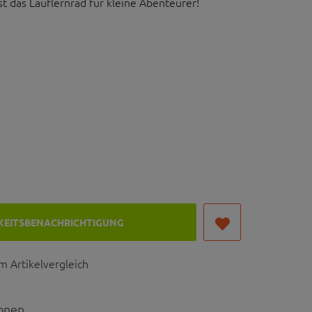
st das Lauflernrad für kleine Abenteurer!
+ Gepäck): 25 kg
KEITSBENACHRICHTIGUNG
 Artikelvergleich
ionen