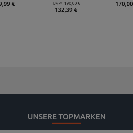
9,
99
€
170,
00
UVP¹:
190,
00
€
DIRT HERO, 12/14", WEISS
132,
39
€
UNSERE TOPMARKEN