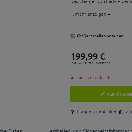
Das Charger von Early Rider i
... mehr anzeigen
Gewicht: 3,45 kg
Alter: 1,5 - 3,5 Jahre
Sitzhöhe: 30,5 - 40,5 cm
Größentabellen anzeigen
Rahmenüberstand: 29,5 cm
Maximales Gewicht (Fahrer 
199,
99
€
inkl. MwSt.
zzgl. Versand*
leider ausverkauft
VERFÜGBAR
Fragen zum Artikel
Zum
che Daten
Hersteller- und Sicherheitsinformat