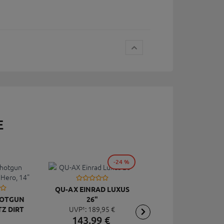
E
-24 %
-2
QU-AX EINRAD LUXUS
SHOTGUN
26"
QU-AX EINRAD LUX
UVP¹:
189,
95
€
Z DIRT
24" SCHWARZ
143,
99
€
UVP¹:
184,
95
€
4"