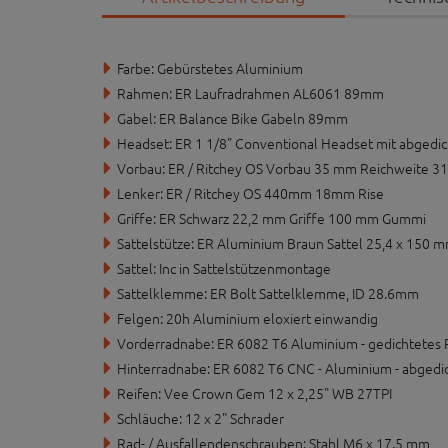
Farbe: Gebürstetes Aluminium
Rahmen: ER Laufradrahmen AL6061 89mm
Gabel: ER Balance Bike Gabeln 89mm
Headset: ER 1 1/8" Conventional Headset mit abgedi
Vorbau: ER / Ritchey OS Vorbau 35 mm Reichweite 
Lenker: ER / Ritchey OS 440mm 18mm Rise
Griffe: ER Schwarz 22,2 mm Griffe 100 mm Gummi
Sattelstütze: ER Aluminium Braun Sattel 25,4 x 150 
Sattel: Inc in Sattelstützenmontage
Sattelklemme: ER Bolt Sattelklemme, ID 28.6mm
Felgen: 20h Aluminium eloxiert einwandig
Vorderradnabe: ER 6082 T6 Aluminium - gedichtetes 
Hinterradnabe: ER 6082 T6 CNC - Aluminium - abgedi
Reifen: Vee Crown Gem 12 x 2,25" WB 27TPI
Schläuche: 12 x 2" Schrader
Rad- / Ausfallendenschrauben: Stahl M6 x 17.5 mm