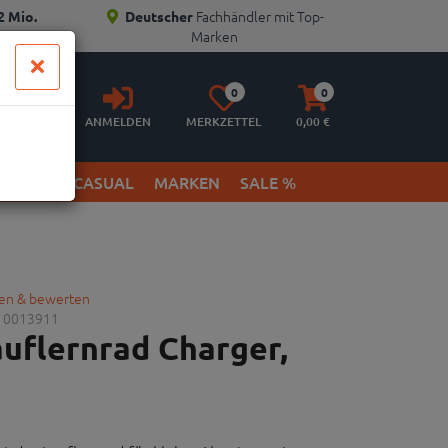
Fachhändler mit Top-
2 Mio.
Deutscher
Marken
Anmelden
Merkzettel
Warenkorb
0
0
aufklappen
aufklappen
ANMELDEN
MERKZETTEL
0,
00
€
ETWEAR & CASUAL
MARKEN
SALE %
gen & bewerten
10013911
auflernrad Charger,