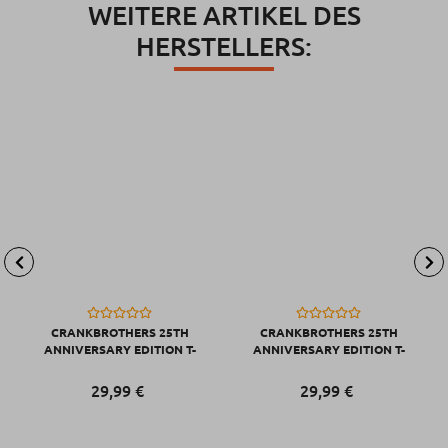
WEITERE ARTIKEL DES
HERSTELLERS:
CRANKBROTHERS 25TH
CRANKBROTHERS 25TH
ANNIVERSARY EDITION T-
ANNIVERSARY EDITION T-
SHIRT MEN, BLACK/LIGHT
SHIRT MEN, BLACK/LIGHT
GRAY, M
GRAY, S
29,
99
€
29,
99
€