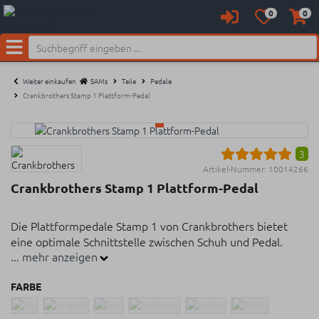
0
0
Anmelden
Merkzettel
Waren
aufklappen
aufkl
Neu bei SAM's:
Menü
Weiter einkaufen
SAMs
Teile
Pedale
Crankbrothers Stamp 1 Plattform-Pedal
3
Artikel-Nummer:
10014266
Crankbrothers Stamp 1 Plattform-Pedal
Die Plattformpedale Stamp 1 von Crankbrothers bietet
eine optimale Schnittstelle zwischen Schuh und Pedal.
... mehr anzeigen
Plattformpedale in zwei größen
FARBE
9 einstellbare Pins pro Pedal für festen halt
Dichtungssystem