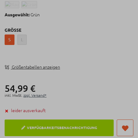
Maße: 114 x 111 mm
Grün
Ausgewählt:
Gewicht: Small 299 g, Large 329 g
GRÖSSE
S
L
Größentabellen anzeigen
54,
99
€
inkl. MwSt.
zzgl. Versand*
leider ausverkauft
VERFÜGBARKEITSBENACHRICHTIGUNG