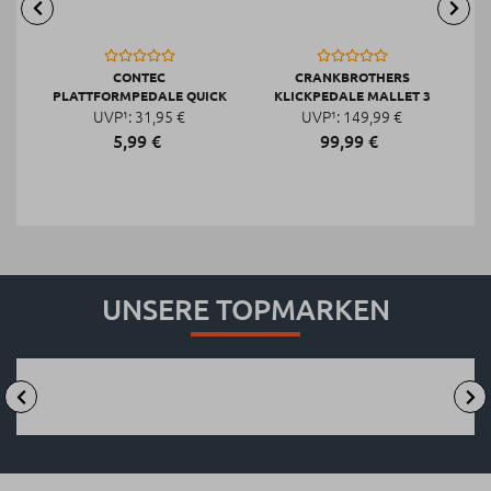
CONTEC
CRANKBROTHERS
PLATTFORMPEDALE QUICK
KLICKPEDALE MALLET 3
UVP¹:
NEO DELUXE
31,
95
€
UVP¹:
149,
99
€
5,
99
€
99,
99
€
UNSERE TOPMARKEN