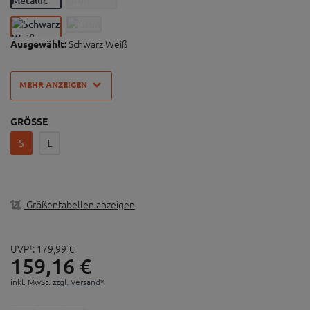
Maße: 114 x 111 mm
Gewicht: Small 345 g, Large 375 g
Schwarz Weiß
Ausgewählt:
MEHR ANZEIGEN
GRÖSSE
S
L
Größentabellen anzeigen
UVP¹:
179,
99
€
159,
16
€
inkl. MwSt.
zzgl. Versand*