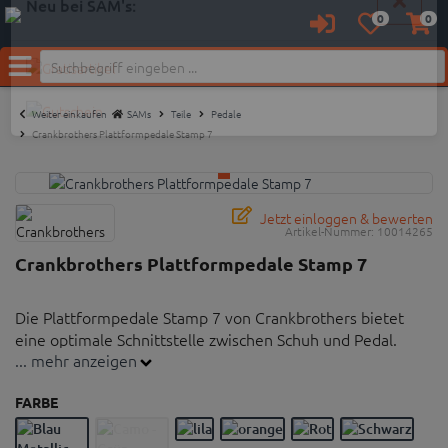
0
0
Anmelden
Merkzettel
Waren
aufklappen
aufkl
Neu bei SAM's:
Menü
Weiter einkaufen
SAMs
Teile
Pedale
Crankbrothers Plattformpedale Stamp 7
Jetzt einloggen & bewerten
Artikel-Nummer:
10014265
Crankbrothers Plattformpedale Stamp 7
Die Plattformpedale Stamp 7 von Crankbrothers bietet
eine optimale Schnittstelle zwischen Schuh und Pedal.
... mehr anzeigen
Plattformpedale in zwei größen
FARBE
10 einstellbare Pins pro Pedal für festen halt
Dichtungssystem