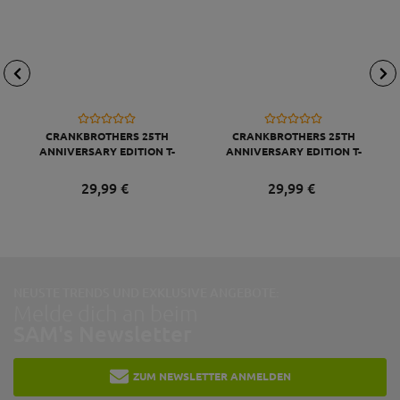
CRANKBROTHERS 25TH
CRANKBROTHERS 25TH
ANNIVERSARY EDITION T-
ANNIVERSARY EDITION T-
SHIRT MEN, BLACK/LIGHT
SHIRT MEN, BLACK/LIGHT
GRAY, M
GRAY, S
29,
99
€
29,
99
€
NEUSTE TRENDS UND EXKLUSIVE ANGEBOTE:
Melde dich an beim
SAM's Newsletter
ZUM NEWSLETTER ANMELDEN