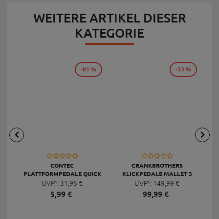
WEITERE ARTIKEL DIESER
KATEGORIE
-81 %
-33 %
CONTEC
CRANKBROTHERS
PLATTFORMPEDALE QUICK
KLICKPEDALE MALLET 3
UVP¹:
NEO DELUXE
31,
95
€
UVP¹:
149,
99
€
5,
99
€
99,
99
€