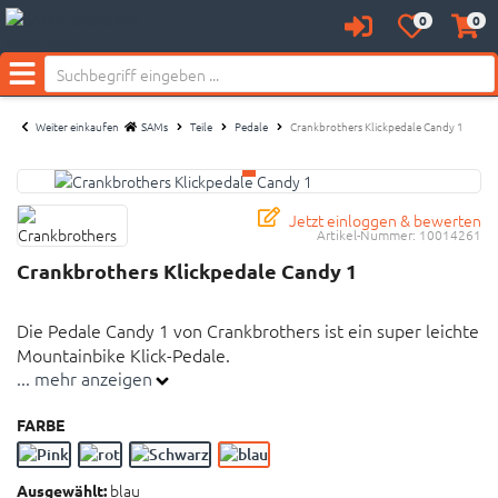
0
0
Anmelden
Merkzettel
Waren
Neu bei SAM's:
aufklappen
aufkl
Menü
Weiter einkaufen
SAMs
Teile
Pedale
Crankbrothers Klickpedale Candy 1
Jetzt einloggen & bewerten
Artikel-Nummer:
10014261
Crankbrothers Klickpedale Candy 1
Die Pedale Candy 1 von Crankbrothers ist ein super leichte
Mountainbike Klick-Pedale.
... mehr anzeigen
Leichte MTB-Klickpedale
FARBE
4-seitiger Einstieg
Doppeldichtungssystem
blau
Ausgewählt: