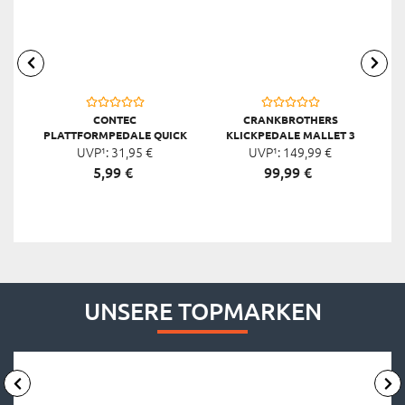
CONTEC
CRANKBROTHERS
PLATTFORMPEDALE QUICK
KLICKPEDALE MALLET 3
UVP¹:
NEO DELUXE
31,
95
€
UVP¹:
149,
99
€
5,
99
€
99,
99
€
UNSERE TOPMARKEN