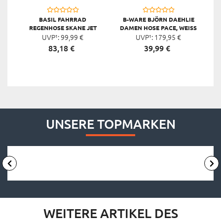
BASIL FAHRRAD
B-WARE BJÖRN DAEHLIE
REGENHOSE SKANE JET
DAMEN HOSE PACE, WEISS
BLACK, GR. XL, HERREN
UVP¹:
99,
99
€
UVP¹:
179,
95
€
83,
18
€
39,
99
€
UNSERE TOPMARKEN
WEITERE ARTIKEL DES