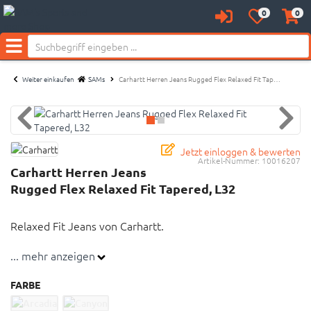
0
0
Anmelden
Merkzettel
Waren
Neu bei SAM's:
aufklappen
aufkl
Menü
Weiter einkaufen
SAMs
Carhartt Herren Jeans Rugged Flex Relaxed Fit Tap…
Jetzt einloggen & bewerten
Artikel-Nummer:
10016207
Carhartt Herren Jeans
Rugged Flex Relaxed Fit Tapered, L32
Relaxed Fit Jeans von Carhartt.
... mehr anzeigen
Rugged Flex - Erleichtert die Bewegung
Sitzt leicht unterhalb der Taille
FARBE
Lange Hose