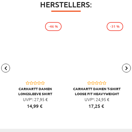
HERSTELLERS:
-46 %
-31 %
CARHARTT DAMEN
CARHARTT DAMEN T-SHIRT
LONGSLEEVE SHIRT
LOOSE FIT HEAVYWEIGHT
LOCKHART GRAPHIC
UVP¹:
27,
95
€
LOGO GRAPHIC
UVP¹:
24,
95
€
14,
99
€
17,
25
€