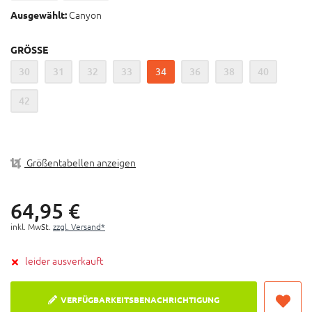
Zwei Vordertaschen
Canyon
Ausgewählt:
Münztasche in der rechten Vordertasche
GRÖSSE
30
31
32
33
34
36
38
40
42
Größentabellen anzeigen
64,
95
€
inkl. MwSt.
zzgl. Versand*
leider ausverkauft
VERFÜGBARKEITSBENACHRICHTIGUNG