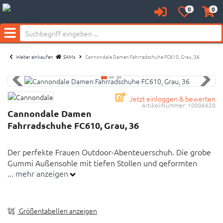
0
0
Anmelden
Merkzettel
Waren
aufklappen
aufkl
Menü
Weiter einkaufen
SAMs
Cannondale Damen Fahrradschuhe FC610, Grau, 36
Jetzt einloggen & bewerten
Artikel-Nummer:
10006620
Cannondale Damen
Fahrradschuhe FC610, Grau, 36
Der perfekte Frauen Outdoor-Abenteuerschuh. Die grobe
Gummi Außensohle mit tiefen Stollen und geformten
... mehr anzeigen
Spitzen sorgen für eine hohe Traktion.
Damen Outdoor Abenteuerschuh mit griffiger Sohle
Größentabellen anzeigen
Obermaterial besteht aus Nubukleder