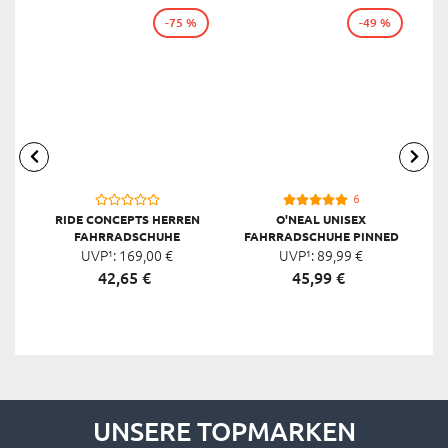
-75 %
-49 %
6
RIDE CONCEPTS HERREN
O'NEAL UNISEX
FAHRRADSCHUHE
FAHRRADSCHUHE PINNED
TRANSITION CLIPLESS
UVP¹:
169,
00
€
UVP¹:
FLAT PEDAL
89,
99
€
42,
65
€
45,
99
€
UNSERE TOPMARKEN