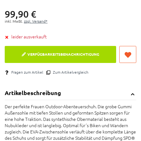
Farrad- und Wanderschuh kombiniert
SPD® Pedal kompatibel
99,
90
€
EVA-Zwischensohle über die komplette Länge für
inkl. MwSt.
zzgl. Versand*
zusätzliche Stabilität und Dämpfung
leider ausverkauft
VERFÜGBARKEITSBENACHRICHTIGUNG
Fragen zum Artikel
Zum Artikelvergleich
Artikelbeschreibung
Der perfekte Frauen Outdoor-Abenteuerschuh. Die grobe Gummi
Außensohle mit tiefen Stollen und geformten Spitzen sorgen für
eine hohe Traktion. Das syntethische Obermaterial besteht aus
Nubukleder und ist langlebig. Optimal für´s Biken und Wandern
zugleich. Die EVA-Zwischensohle verläuft über die komplette Länge
des Schuhs und sorgt für zusätzliche Stabilität und Dämpfung SPD®