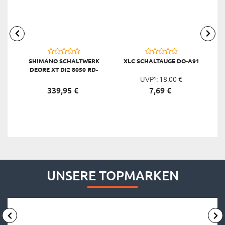
SHIMANO SCHALTWERK
XLC SCHALTAUGE DO-A91
X
DEORE XT DI2 8050 RD-
M8050, SCHWARZ
UVP¹:
18,
00
€
339,
95
€
7,
69
€
UNSERE TOPMARKEN