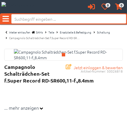
0
0
Anmelden
Merkzettel
Waren
aufklappen
aufkl
Menü
Weiter einkaufen
SAMs
Teile
Ersatzteile & Befestigung
Schaltung
Campagnolo Schalträdchen-Set f.Super Record RD-SR…
Campagnolo
Jetzt einloggen & bewerten
Artikel-Nummer:
50026818
Schalträdchen-Set
f.Super Record RD-SR600,11-f.,8.4mm
... mehr anzeigen