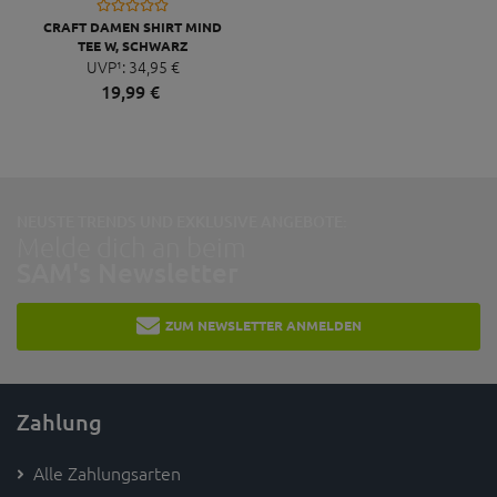
CRAFT DAMEN SHIRT MIND
TEE W, SCHWARZ
UVP¹:
34,
95
€
19,
99
€
NEUSTE TRENDS UND EXKLUSIVE ANGEBOTE:
Melde dich an beim
SAM's Newsletter
ZUM NEWSLETTER ANMELDEN
Zahlung
Alle Zahlungsarten