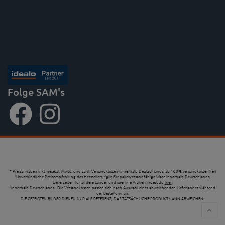
Folge SAM's
* Preisangaben inkl. gesetzl. MwSt. und zzgl. Versandkosten (innerhalb Deutschlands, ab 100 € versandkostenfrei)
Unverbindliche Preisempfehlung des Herstellers,
gilt für paketversandfähige Ware innerhalb Deutschlands,
1
2
Lieferzeiten für andere Länder und sperrige Artikel findest du
hier
,
innerhalb Deutschlands - Die Versandkosten passen sich nach Auswahl eines abweichenden Lieferlandes während
3
der Bestellung an.
DIE GEZEIGTEN BILDER DIENEN NUR ALS REFERENZ, DAS TATSÄCHLICHE PRODUKT KANN ABWEICHEN.