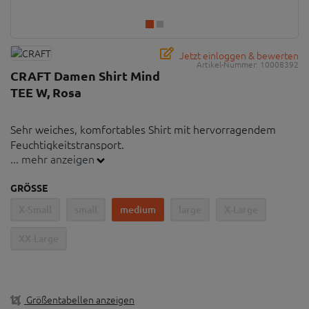
Jetzt einloggen & bewerten
Artikel-Nummer:
10008392
CRAFT Damen Shirt Mind
TEE W, Rosa
Sehr weiches, komfortables Shirt mit hervorragendem
Feuchtigkeitstransport.
... mehr anzeigen
Sehr weiches, komfortables Shirt mit
GRÖSSE
hervorragendem Feuchtigkeitstransport
X-Small
small
medium
large
X-Large
Hervorragender Feuchtigkeitstransport
Mesh-Einsätze für optimale Belüftung
XX-Large
Integrierte Führung für Kopfhörerkabel
Reflektierende Elemente für erhöhte Sichtbarkeit
Größentabellen anzeigen