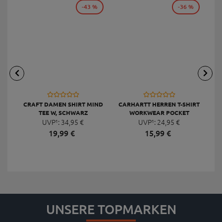
-43 %
-36 %
CRAFT DAMEN SHIRT MIND
CARHARTT HERREN T-SHIRT
C
TEE W, SCHWARZ
WORKWEAR POCKET
L
UVP¹:
34,
95
€
SHORT-SLEEVE
UVP¹:
24,
95
€
19,
99
€
15,
99
€
UNSERE TOPMARKEN