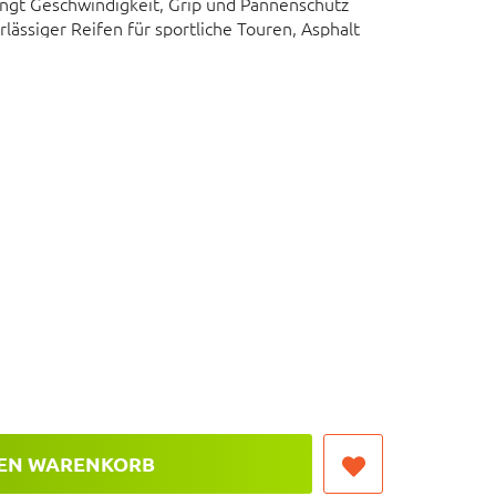
ngt Geschwindigkeit, Grip und Pannenschutz
lässiger Reifen für sportliche Touren, Asphalt
nsstreifen erhöhen die Sichtbarkeit bei
eaker-Schutzlage mindert das Risiko von
ttelsteg sorgt für geringen Rollwiderstand auf
 für Citybikes, Trekkingräder und E-Bikes.
ertige Gummimischung für hohen Fahrkomfort
DEN WARENKORB