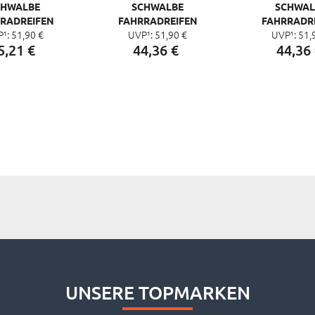
CHWALBE
SCHWALBE
SCHWAL
RADREIFEN
FAHRRADREIFEN
FAHRRADR
P¹:
51,
90
€
UVP¹:
51,
90
€
UVP¹:
51,
HON E-PLUS
MARATHON E-PLUS
MARATHON 
5,
21
€
44,
36
€
44,
36
ALGUARD E-50,
SMART DUALGUARD E-50,
SMART DUALGU
8 X 1,50
28 X 1,75"
28 X 1,
UNSERE TOPMARKEN