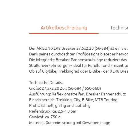
Artikelbeschreibung
Technis
Der ARISUN XLR8 Breaker 27.5x2.20 (56-584) ist ein viels
Dank seines durchdachten Profildesigns bietet er hervo
Die integrierte Breaker-Pannenschutzlage reduziert das
Straßenverkehr sorgen - ideal für Pendler und Freizeitr
Ob auf Citybike, Trekkingrad oder E-Bike - der XLR8 Bre
Technische Details:
Größe: 27.5x2.20 Zoll (56-584 / 650-56B)
Ausführung: Reflexionsstreifen, Breaker-Pannenschutz
Einsatzbereich: Trekking, City, E-Bike, MTB-Touring
Profil: Schnell, griffig und laufruhig
Reifendruck: ca. 2,5-4,0 bar
Gewicht: ca. 750 g
Material: Gummimischung mit Gewebeeinlage