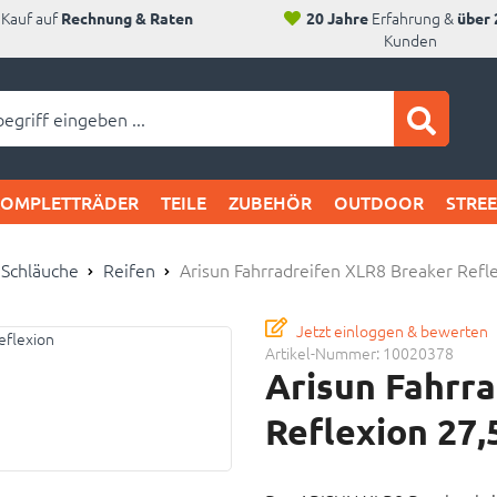
Kauf auf
Erfahrung &
Rechnung & Raten
20 Jahre
über 
Kunden
ei SAM's:
KOMPLETTRÄDER
TEILE
ZUBEHÖR
OUTDOOR
STRE
 Schläuche
Reifen
Arisun Fahrradreifen XLR8 Breaker Refl
Jetzt einloggen & bewerten
Artikel-Nummer:
10020378
Arisun Fahrr
Reflexion 27,