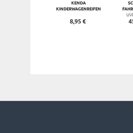
KENDA
S
KINDERWAGENREIFEN
FAHR
UV
62-203 12", SCHWARZ
MARAT
8,
95
€
4
SMART DU
2