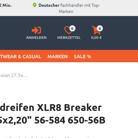
Fachhändler mit Top-
2 Mio.
Deutscher
Marken
Anmelden
Merkzettel
Warenkorb
0
0
aufklappen
aufklappen
ANMELDEN
MERKZETTEL
0,
00
€
ETWEAR & CASUAL
MARKEN
SALE %
exion 27,5x…
adreifen XLR8 Breaker
5x2,20" 56-584 650-56B