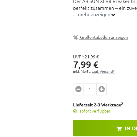
Der ARISUN XLR8 Breaker bri
perfekt zusammen – ein zuver
... mehr anzeigen
und leichte Trails.
Sicher & sichtbar: Reflexio
Nachtfahrten.
Größentabellen anzeigen
Pannensicher unterwegs: Br
Durchstichen.
UVP¹:
21,
99
€
Schnell & stabil: Glatter Mi
7,
99
€
Asphalt.
inkl. MwSt.
zzgl. Versand*
Vielseitig einsetzbar: Ideal
Langlebig & robust: Hochw
und Haltbarkeit.
2
Lieferzeit 2-3 Werktage
sofort verfügbar
IN 