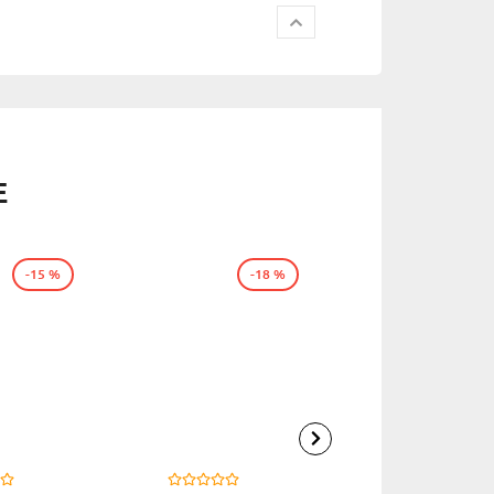
E
-15 %
-18 %