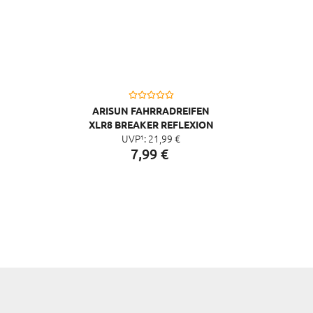
ARISUN FAHRRADREIFEN
XLR8 BREAKER REFLEXION
UVP¹:
21,
99
€
27,5X2,20" 56-584 650-56B
7,
99
€