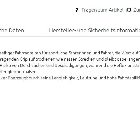
Fragen zum Artikel
Zum
che Daten
Hersteller- und Sicherheitsinformat
eitiger Fahrradreifen für sportliche Fahrerinnen und Fahrer, die Wert au
rragenden Grip auf trockenen wie nassen Strecken und bleibt dabei angen
 Risiko von Durchstichen und Beschädigungen, während die Reflexionsstre
adler gleichermaßen.
aker überzeugt durch seine Langlebigkeit, Laufruhe und hohe Fahrstabilitä