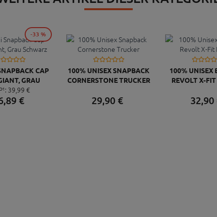
-33 %
 SNAPBACK CAP
100% UNISEX SNAPBACK
100% UNISEX
GIANT, GRAU
CORNERSTONE TRUCKER
REVOLT X-FIT
P¹:
39,
99
€
CHWARZ
6,
89
€
29,
90
€
32,
90