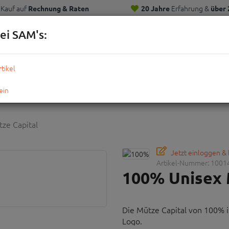
Kauf auf
Erfahrung &
Rechnung & Raten
20 Jahre
über 
Kunden
ei SAM's:
KOMPLETTRÄDER
TEILE
ZUBEHÖR
OUTDOOR
STRE
ze Capital
Jetzt einloggen &
Artikel-Nummer:
1001
100% Unisex 
Die Mütze Capital von 100% i
Logo.