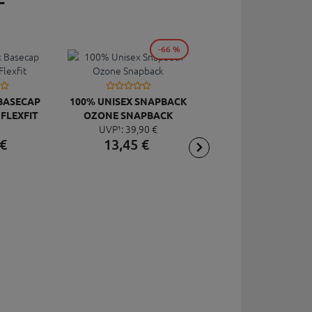
-66 %
-6
 BASECAP
100% UNISEX SNAPBACK
(( EARBAGS | BEANI
 FLEXFIT
OZONE SNAPBACK
AUS GLOOOVE FLEE
UVP¹:
39,
90
€
UVP¹:
14,
99
€
€
13,
45
€
5,
99
€