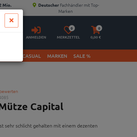
Fachhändler mit Top-
2 Mio.
Deutscher
Marken
Anmelden
Merkzettel
Warenkorb
0
0
aufklappen
aufklappen
ANMELDEN
MERKZETTEL
0,
00
€
ETWEAR & CASUAL
MARKEN
SALE %
 bewerten
4085
Mütze Capital
st sehr schlicht gehalten mit einem dezenten