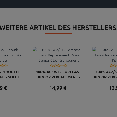
WEITERE ARTIKEL DES HERSTELLERS
ST1 YOUTH
100% AC2/ST2 FORECAST
100% AC2/S
NT - SHEET
JUNIOR REPLACEMENT -
JUNIOR REP
ENS GRAU
SONIC BUMPS CLEAR
FLAP 
9
€
14,
99
€
13,
TRANSPARENT