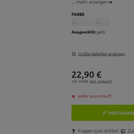
... mehr anzeigen
Dezentes 100%-Logo
FARBE
Einfarbig
Farben: Schwarz und Gelb
gelb
Ausgewählt:
Größentabellen anzeigen
22,
90
€
inkl. MwSt.
zzgl. Versand*
leider ausverkauft
VERFÜGBAR
Fragen zum Artikel
Zum