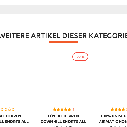
WEITERE ARTIKEL DIESER KATEGORI
-22 %
1
AL HERREN
O'NEAL HERREN
100% UNISEX
L SHORTS ALL
DOWNHILL SHORTS ALL
AIRMATIC HO
UVP¹:
69,
99
€
UVP¹:
129,
NTAIN MUD
MOUNTAIN CARGO
TIME