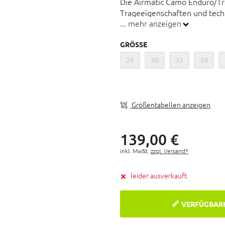
Die Airmatic Camo Enduro/Tr
Trageeigenschaften und tech
... mehr anzeigen
Länger geschnittene Endur
GRÖSSE
Ultra leicht
28
30
32
34
Stretch-Einsätze
Verstellbarer Hüftbund
Inklusive herausnehmbarer
Größentabellen anzeigen
139,
00
€
inkl. MwSt.
zzgl. Versand*
leider ausverkauft
VERFÜGBAR