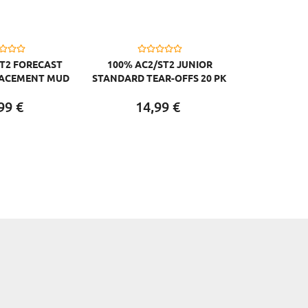
T2 FORECAST
100% AC2/ST2 JUNIOR
LACEMENT MUD
STANDARD TEAR-OFFS 20 PK
KIT 3 PK
99
€
14,
99
€