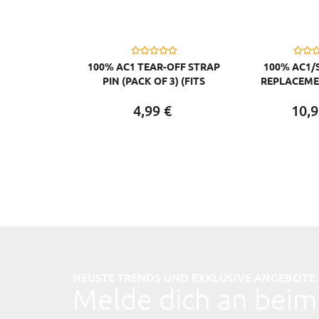
100% AC1 TEAR-OFF STRAP
100% AC1/
PIN (PACK OF 3) (FITS
REPLACEME
ADULT/YOUTH)
SMOKE L
4,
99
€
10,
9
NEUSTE TRENDS UND EXKLUSIVE ANGEBOTE:
Melde dich an beim