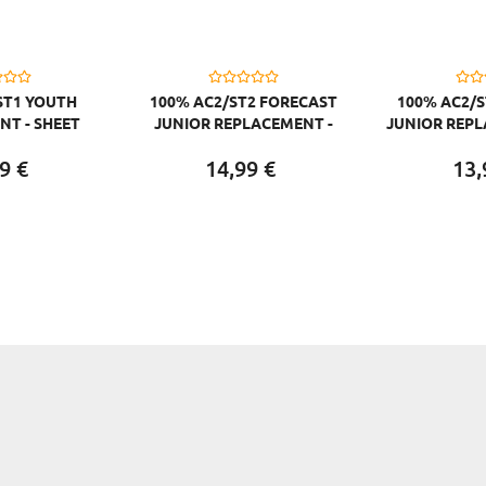
ST1 YOUTH
100% AC2/ST2 FORECAST
100% AC2/S
NT - SHEET
JUNIOR REPLACEMENT -
JUNIOR REP
ENS GRAU
SONIC BUMPS CLEAR
FLAP 
9
€
14,
99
€
13,
TRANSPARENT