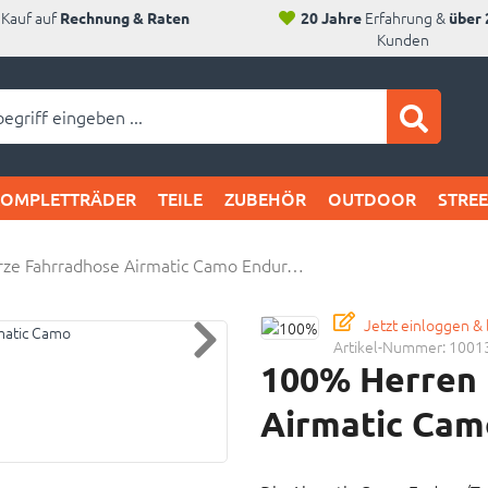
Kauf auf
Erfahrung &
Rechnung & Raten
20 Jahre
über 
Kunden
ei SAM's:
KOMPLETTRÄDER
TEILE
ZUBEHÖR
OUTDOOR
STRE
ze Fahrradhose Airmatic Camo Endur…
Jetzt einloggen &
Artikel-Nummer:
1001
100% Herren 
Airmatic Camo