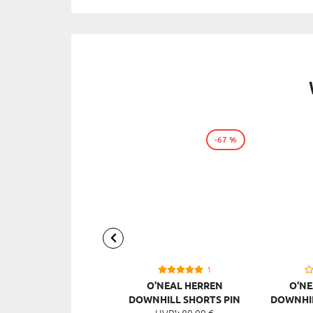
-67 %
1
O'NEAL HERREN
O'NE
DOWNHILL SHORTS PIN
DOWNHIL
UVP¹:
89,
99
€
IT
MOU