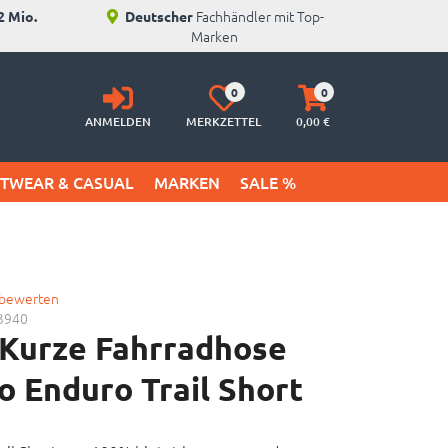
Fachhändler mit Top-
2 Mio.
Deutscher
Marken
Anmelden
Merkzettel
Warenkorb
0
0
aufklappen
aufklappen
ANMELDEN
MERKZETTEL
0,
00
€
ETWEAR & CASUAL
MARKEN
SALE %
 bewerten
3940
Kurze Fahrradhose
 Enduro Trail Short