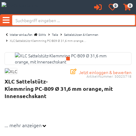
0
0
Anmelden
Merkzettel
Waren
aufklappen
aufkl
Menü
Weiter einkaufen
SAMs
Teile
Sattelstützen & Klemmen
XLC Sattelstütz-Klemmring PC-B09 Ø 31,6 mm orange…
Jetzt einloggen & bewerten
Artikel-Nummer:
50025718
XLC Sattelstütz-
Klemmring PC-B09 Ø 31,6 mm orange, mit
Innensechskant
... mehr anzeigen