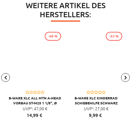
WEITERE ARTIKEL DES
HERSTELLERS:
-68 %
-63 %
B-WARE XLC ALL MTN A-HEAD
B-WARE XLC KINDERRAD
VORBAU ST-M25 1 1/8", Ø
SCHIEBEHILFE SCHWARZ
31,8MM, 65MM, 0°
UVP¹:
47,
00
€
UVP¹:
27,
00
€
SCHWARZ/GLANZ
14,
99
€
9,
99
€