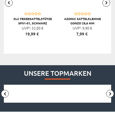
XLC FEDERSATTELSTÜTZE
AZONIC SATTELKLEMME
X
SP01-01, SCHWARZ
GONZO 28,6 MM
UVP¹:
32,
00
€
UVP¹:
9,
90
€
19,
99
€
7,
99
€
UNSERE TOPMARKEN