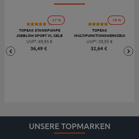
-27 %
-18 %
53
9
TOPEAK STANDPUMPE
TOPEAK
JOEBLOW SPORT III, GELB
MULTIFUNKTIONSWERKZEUG
F
UVP¹:
49,
95
€
UVP¹:
MINI 20 PRO
39,
95
€
36,
49
€
32,
64
€
UNSERE TOPMARKEN