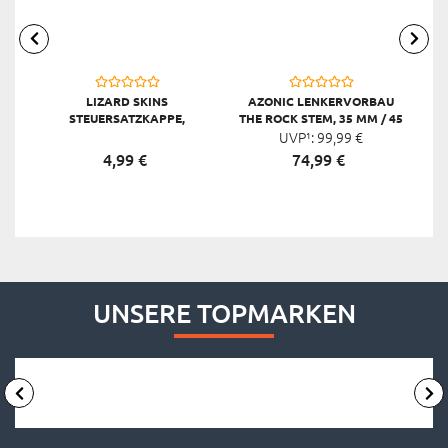
LIZARD SKINS
AZONIC LENKERVORBAU
E
STEUERSATZKAPPE,
THE ROCK STEM, 35 MM / 45
OC
SCHWARZ
UVP¹:
MM
99,
99
€
4,
99
€
74,
99
€
UNSERE TOPMARKEN