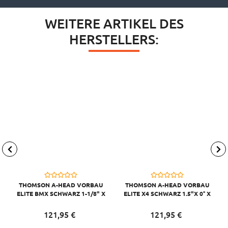
WEITERE ARTIKEL DES
HERSTELLERS:
THOMSON A-HEAD VORBAU
THOMSON A-HEAD VORBAU
ELITE BMX SCHWARZ 1-1/8" X
ELITE X4 SCHWARZ 1.5"X 0° X
0° X 50MM X 22,2 MM
45MM X 31,8MM LENKERKL.
LENKERKL.
121,
95
€
121,
95
€