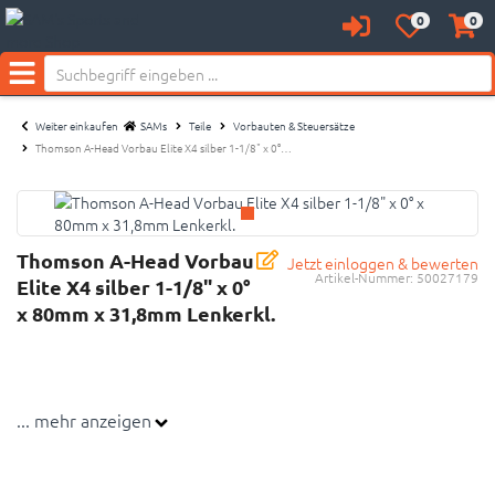
0
0
Anmelden
Merkzettel
Waren
aufklappen
aufkl
Menü
Weiter einkaufen
SAMs
Teile
Vorbauten & Steuersätze
Thomson A-Head Vorbau Elite X4 silber 1-1/8" x 0°…
Thomson A-Head Vorbau
Jetzt einloggen & bewerten
Artikel-Nummer:
50027179
Elite X4 silber 1-1/8" x 0°
x 80mm x 31,8mm Lenkerkl.
... mehr anzeigen