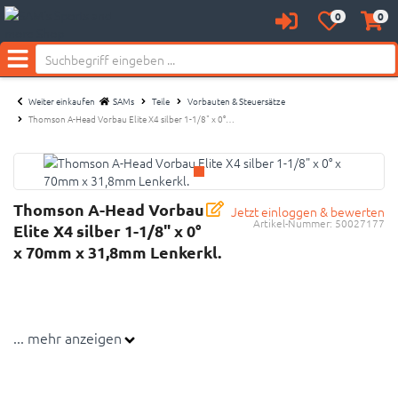
0
0
Anmelden
Merkzettel
Waren
aufklappen
aufkl
Menü
Weiter einkaufen
SAMs
Teile
Vorbauten & Steuersätze
Thomson A-Head Vorbau Elite X4 silber 1-1/8" x 0°…
Thomson A-Head Vorbau
Jetzt einloggen & bewerten
Artikel-Nummer:
50027177
Elite X4 silber 1-1/8" x 0°
x 70mm x 31,8mm Lenkerkl.
... mehr anzeigen