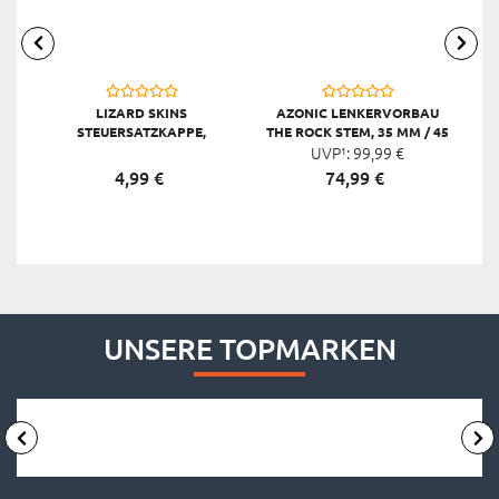
LIZARD SKINS
AZONIC LENKERVORBAU
E
STEUERSATZKAPPE,
THE ROCK STEM, 35 MM / 45
OC
SCHWARZ
UVP¹:
MM
99,
99
€
4,
99
€
74,
99
€
UNSERE TOPMARKEN