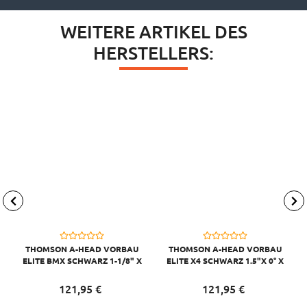
WEITERE ARTIKEL DES
HERSTELLERS:
THOMSON A-HEAD VORBAU
THOMSON A-HEAD VORBAU
ELITE BMX SCHWARZ 1-1/8" X
ELITE X4 SCHWARZ 1.5"X 0° X
0° X 50MM X 22,2 MM
45MM X 31,8MM LENKERKL.
LENKERKL.
121,
95
€
121,
95
€