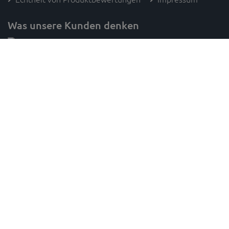
Was unsere Kunden denken
Folge SAM's
* Preisangaben inkl. gesetzl. MwSt. und zzgl. Versandkosten (innerhalb Deutschlands, ab 100 € versandkostenfrei)
Unverbindliche Preisempfehlung des Herstellers,
gilt für paketversandfähige Ware innerhalb Deutschlands,
1
2
Lieferzeiten für andere Länder und sperrige Artikel findest du
hier
,
innerhalb Deutschlands - Die Versandkosten passen sich nach Auswahl eines abweichenden Lieferlandes während
3