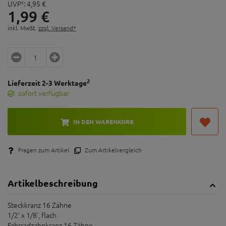
UVP¹:
4,
95
€
1,
99
€
inkl. MwSt.
zzgl. Versand*
2
Lieferzeit 2-3 Werktage
sofort verfügbar
IN DEN WARENKORB
Fragen zum Artikel
Zum Artikelvergleich
Artikelbeschreibung
Steckkranz 16 Zähne
1/2' x 1/8', flach
Fahrradzahnkranz 16 Zähne