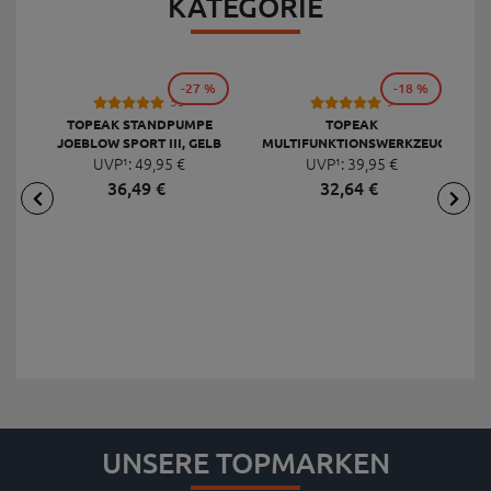
KATEGORIE
-27 %
-18 %
53
9
TOPEAK STANDPUMPE
TOPEAK
JOEBLOW SPORT III, GELB
MULTIFUNKTIONSWERKZEUG
F
UVP¹:
49,
95
€
UVP¹:
MINI 20 PRO
39,
95
€
36,
49
€
32,
64
€
UNSERE TOPMARKEN