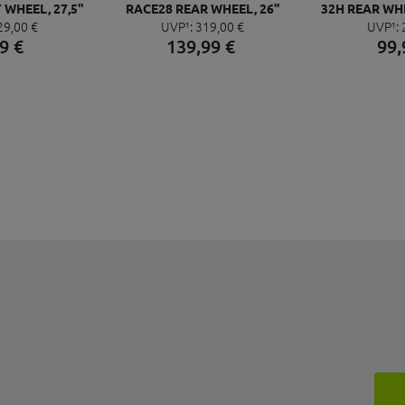
WHEEL, 27,5"
RACE28 REAR WHEEL, 26"
32H REAR WH
29,
00
€
UVP¹:
319,
00
€
UVP¹:
BLACK
32H BLACK
9
€
139,
99
€
99,