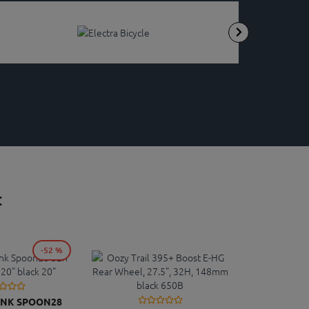
:
-52 %
ANK SPOON28