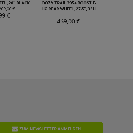
EEL, 20" BLACK
OOZY TRAIL 395+ BOOST E-
209,
00
€
20"
HG REAR WHEEL, 27.5", 32H,
99
€
148MM BLACK 650B
469,
00
€
ZUM NEWSLETTER ANMELDEN