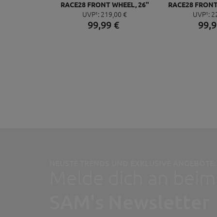
RACE28 FRONT WHEEL, 26"
RACE28 FRONT 
UVP¹:
219,
00
€
UVP¹:
2
32H BLACK
32H 
99,
99
€
99,
9
NEUSTE TRENDS UND EXKLUSIVE ANGEBOTE:
Melde dich an beim
SAM's Newsletter