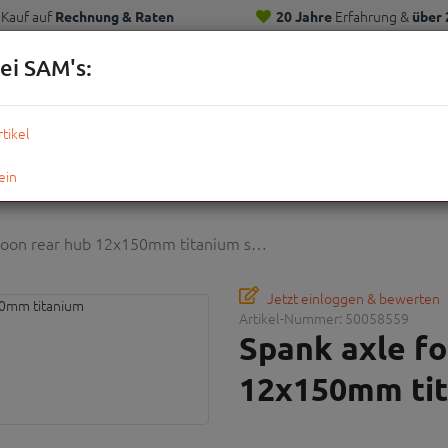
Kauf auf
Erfahrung &
Rechnung & Raten
20 Jahre
über 
Kunden
ei SAM's:
KOMPLETTRÄDER
TEILE
ZUBEHÖR
OUTDOOR
STRE
spoon rear hub 12x150mm titanium s…
Jetzt einloggen & bewerten
Artikel-Nummer:
50058559
Spank axle fo
12x150mm tit