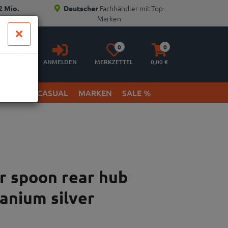
Fachhändler mit Top-
2 Mio.
Deutscher
Marken
Anmelden
Merkzettel
Warenkorb
0
0
aufklappen
aufklappen
ANMELDEN
MERKZETTEL
0,
00
€
ETWEAR & CASUAL
MARKEN
SALE %
r spoon rear hub
anium silver