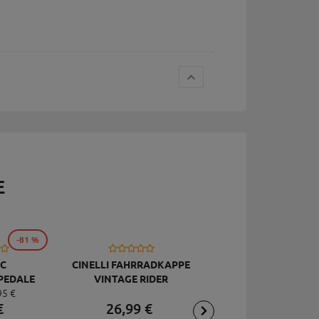
E
-81 %
C
CINELLI FAHRRADKAPPE
TOPEAK
PEDALE
VINTAGE RIDER
RÜCKSCHLAGVENT
95
€
DELUXE
JOEBLOW ACE, SCHW
€
26,
99
€
2,
95
€