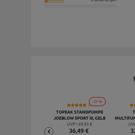
-27 %
53
TOPEAK STANDPUMPE
JOEBLOW SPORT III, GELB
MULTIFU
UVP¹:
49,
95
€
UV
MI
36,
49
€
3