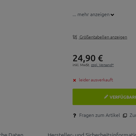
... mehr anzeigen
Größentabellen anzeigen
24,
90
€
inkl. MwSt.
zzgl. Versand*
leider ausverkauft
VERFÜGBAR
Fragen zum Artikel
Zum
che Daten
Hersteller- und Sicherheitsinformat