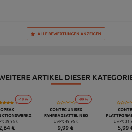
ALLE BEWERTUNGEN ANZEIGEN
WEITERE ARTIKEL DIESER KATEGORI
-18 %
-80 %
9
TOPEAK
CONTEC UNISEX
CONTE
NKTIONSWERKZEUG
FAHRRADSATTEL NEO
PLATTFORM
P¹:
39,
95
€
UVP¹:
49,
95
€
UVP¹:
31,
NI 20 PRO
PACE ZX CUT
QUICK NEO 
2,
64
€
9,
99
€
5,
99