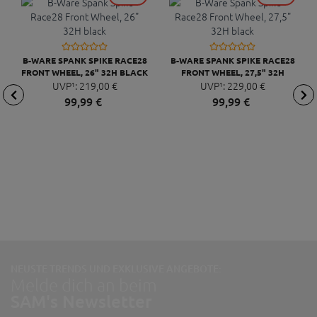
B-WARE SPANK SPIKE RACE28
B-WARE SPANK SPIKE RACE28
FRONT WHEEL, 26" 32H BLACK
FRONT WHEEL, 27,5" 32H
UVP¹:
219,
00
€
UVP¹:
BLACK
229,
00
€
99,
99
€
99,
99
€
NEUSTE TRENDS UND EXKLUSIVE ANGEBOTE:
Melde dich an beim
SAM's Newsletter