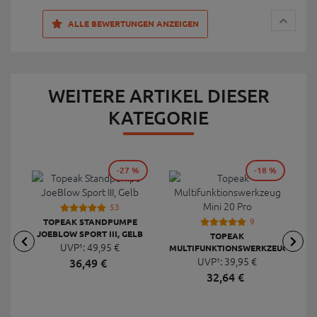
ALLE BEWERTUNGEN ANZEIGEN
WEITERE ARTIKEL DIESER
KATEGORIE
-27 %
-18 %
53
9
TOPEAK STANDPUMPE
JOEBLOW SPORT III, GELB
TOPEAK
UVP¹:
49,
95
€
MULTIFUNKTIONSWERKZEUG
F
UVP¹:
MINI 20 PRO
39,
95
€
36,
49
€
32,
64
€