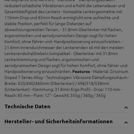
reduziert schädliche Vibrationen und erhöht die Lebensdauer und
Gesamtsteifigkeit des Lenkers - Kompakte Lenkergeometrie mit
110mm Drop und 65mm Reach ermöglicht eine aufrechte und
stabile Position, perfekt für lange Distanzen auf
abwechslungsreichen Terrain. - 31.8mm Oberlenker mit flachen,
ergonomischen und aerodynamischen Design sogt für hohen
Komfort, ohne Fahrer und- Handpositionierung einzuschränken. -
21.6mm Innendurchmesser der Lenkerenden ist mit den meisten
Lenkerendschalthebeln kompatibel - Oberlenker mit 31.8mm
Lenkerklemmung und flachen, ergonomischen und
aerodynamischen Design sogt für hohen Komfort, ohne Fahrer und-
Handpositionierung einzuschränken.
- Material: Zirconium
Features
Doped 7-Series Alloy - Technologien: Vibrocore Dämpfungsschaum -
Breite: 420/440/460mm (Oberlenker) / 498/518/538mm
(Unterlenker) - Klemmung: 31.8mm Ergo Profil - Drop: 110 mm -
Reach: 65 mm - Flare: 12° - Gewicht: 355g / 360g / 365g
Technische Daten
Hersteller- und Sicherheitsinformationen