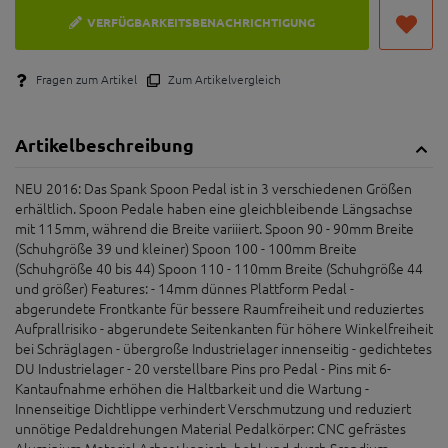
VERFÜGBARKEITSBENACHRICHTIGUNG
Fragen zum Artikel
Zum Artikelvergleich
Artikelbeschreibung
NEU 2016: Das Spank Spoon Pedal ist in 3 verschiedenen Größen
erhältlich. Spoon Pedale haben eine gleichbleibende Längsachse
mit 115mm, während die Breite variiiert. Spoon 90 - 90mm Breite
(Schuhgröße 39 und kleiner) Spoon 100 - 100mm Breite
(Schuhgröße 40 bis 44) Spoon 110 - 110mm Breite (Schuhgröße 44
und größer) Features: - 14mm dünnes Plattform Pedal -
abgerundete Frontkante für bessere Raumfreiheit und reduziertes
Aufprallrisiko - abgerundete Seitenkanten für höhere Winkelfreiheit
bei Schräglagen - übergroße Industrielager innenseitig - gedichtetes
DU Industrielager - 20 verstellbare Pins pro Pedal - Pins mit 6-
Kantaufnahme erhöhen die Haltbarkeit und die Wartung -
Innenseitige Dichtlippe verhindert Verschmutzung und reduziert
unnötige Pedaldrehungen Material Pedalkörper: CNC gefrästes
Aluminium Material Achse: konisch, hohl und durch Scandium