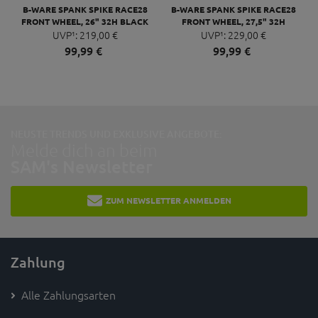
B-WARE SPANK SPIKE RACE28
B-WARE SPANK SPIKE RACE28
FRONT WHEEL, 26" 32H BLACK
FRONT WHEEL, 27,5" 32H
UVP¹:
219,
00
€
UVP¹:
BLACK
229,
00
€
99,
99
€
99,
99
€
NEUSTE TRENDS UND EXKLUSIVE ANGEBOTE:
Melde dich an beim
SAM's Newsletter
ZUM NEWSLETTER ANMELDEN
Zahlung
Alle Zahlungsarten