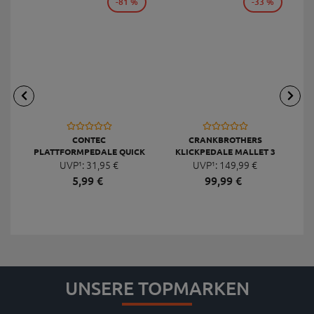
-81 %
-33 %
CONTEC
CRANKBROTHERS
PLATTFORMPEDALE QUICK
KLICKPEDALE MALLET 3
UVP¹:
NEO DELUXE
31,
95
€
UVP¹:
149,
99
€
5,
99
€
99,
99
€
UNSERE TOPMARKEN