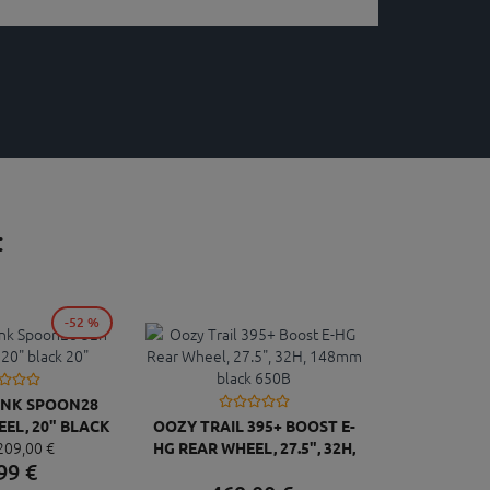
:
-52 %
ANK SPOON28
EEL, 20" BLACK
OOZY TRAIL 395+ BOOST E-
209,
00
€
20"
HG REAR WHEEL, 27.5", 32H,
99
€
148MM BLACK 650B