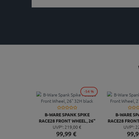
-54 %
B-WARE SPANK SPIKE
B-WARE SP
RACE28 FRONT WHEEL, 26"
RACE28 FRONT 
UVP¹:
219,
00
€
UVP¹:
2
32H BLACK
32H 
99,
99
€
99,
9