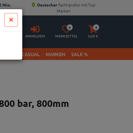
Fachhändler mit Top-
2 Mio.
Deutscher
Marken
Anmelden
Merkzettel
Warenkorb
0
0
aufklappen
aufklappen
ANMELDEN
MERKZETTEL
0,
00
€
ETWEAR & CASUAL
MARKEN
SALE %
800 bar, 800mm