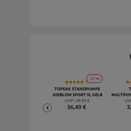
-27 %
53
TOPEAK STANDPUMPE
JOEBLOW SPORT III, GELB
MULTIFU
UVP¹:
49,
95
€
UV
MI
36,
49
€
3