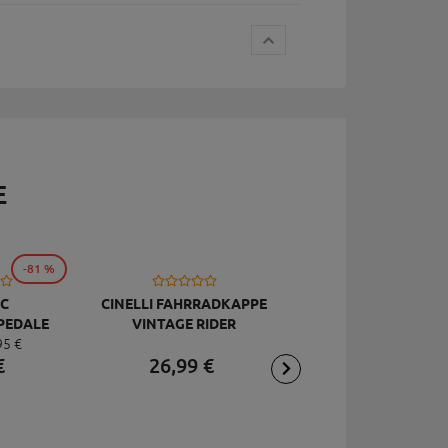
E
-81 %
C
CINELLI FAHRRADKAPPE
TOPEAK
PEDALE
VINTAGE RIDER
RÜCKSCHLAGVENT
95
€
DELUXE
JOEBLOW ACE, SCHW
€
26,
99
€
2,
95
€