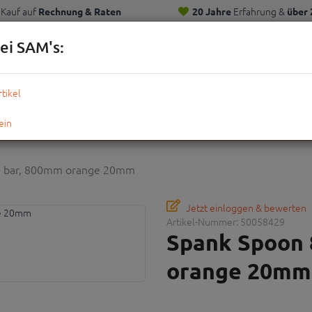
Kauf auf
Erfahrung &
Rechnung & Raten
20 Jahre
über 
Kunden
ei SAM's:
KOMPLETTRÄDER
TEILE
ZUBEHÖR
OUTDOOR
STRE
0 bar, 800mm orange 20mm
Jetzt einloggen & bewerten
Artikel-Nummer:
50058429
Spank Spoon 
orange 20mm