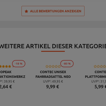
ALLE BEWERTUNGEN ANZEIGEN
WEITERE ARTIKEL DIESER KATEGORI
-18 %
-80 %
9
TOPEAK
CONTEC UNISEX
CONTE
NKTIONSWERKZEUG
FAHRRADSATTEL NEO
PLATTFORM
P¹:
39,
95
€
UVP¹:
49,
95
€
UVP¹:
31,
NI 20 PRO
PACE ZX CUT
QUICK NEO 
2,
64
€
9,
99
€
5,
99