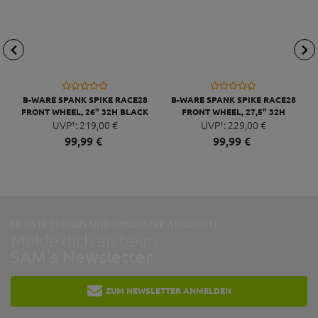
B-WARE SPANK SPIKE RACE28
B-WARE SPANK SPIKE RACE28
FRONT WHEEL, 26" 32H BLACK
FRONT WHEEL, 27,5" 32H
UVP¹:
219,
00
€
UVP¹:
BLACK
229,
00
€
99,
99
€
99,
99
€
NEUSTE TRENDS UND EXKLUSIVE ANGEBOTE:
Melde dich an beim
SAM's Newsletter
ZUM NEWSLETTER ANMELDEN