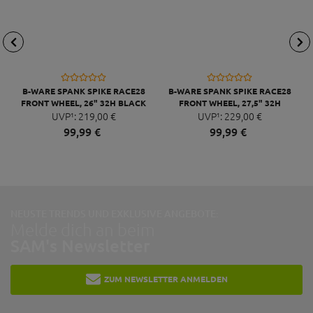
B-WARE SPANK SPIKE RACE28
B-WARE SPANK SPIKE RACE28
FRONT WHEEL, 26" 32H BLACK
FRONT WHEEL, 27,5" 32H
UVP¹:
219,
00
€
UVP¹:
BLACK
229,
00
€
99,
99
€
99,
99
€
NEUSTE TRENDS UND EXKLUSIVE ANGEBOTE:
Melde dich an beim
SAM's Newsletter
ZUM NEWSLETTER ANMELDEN