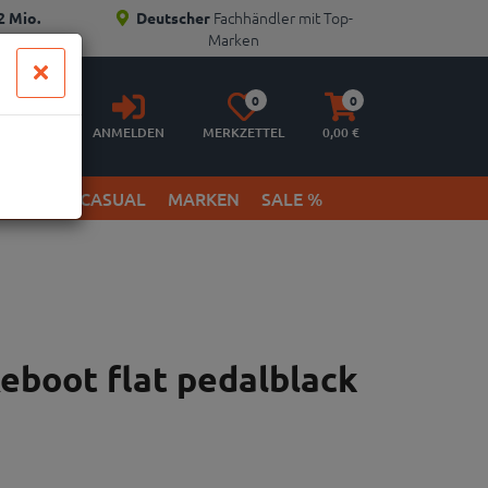
Fachhändler mit Top-
2 Mio.
Deutscher
Marken
Anmelden
Merkzettel
Warenkorb
0
0
aufklappen
aufklappen
ANMELDEN
MERKZETTEL
0,
00
€
ETWEAR & CASUAL
MARKEN
SALE %
eboot flat pedalblack