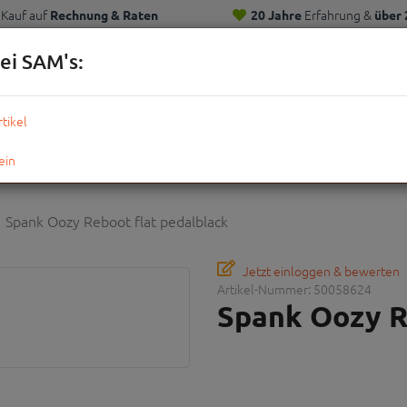
Kauf auf
Erfahrung &
Rechnung & Raten
20 Jahre
über 
Kunden
ei SAM's:
KOMPLETTRÄDER
TEILE
ZUBEHÖR
OUTDOOR
STRE
Spank Oozy Reboot flat pedalblack
Jetzt einloggen & bewerten
Artikel-Nummer:
50058624
Spank Oozy R