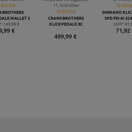
KBROTHERS
SHIMANO KLI
DALE MALLET 3
CRANKBROTHERS
SPD PD-M 324
¹:
149,
99
€
UVP¹:
91,
KLICKPEDALE XC
9,
99
€
71,
92
EGGBEATER 11, GOLD
499,
99
€
SILBER