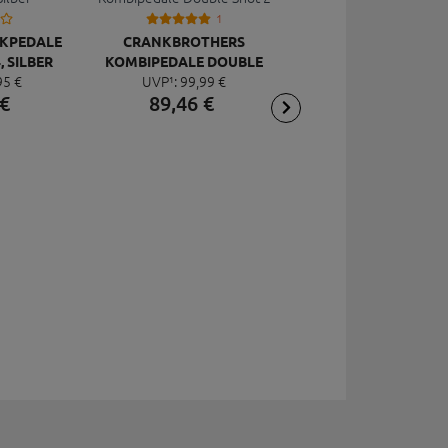
1
CKPEDALE
CRANKBROTHERS
CRANKBROTHER
, SILBER
KOMBIPEDALE DOUBLE
KLICKPEDALE XC
95
€
UVP¹:
99,
99
€
SHOT 2
EGGBEATER 2
€
89,
46
€
99,
99
€