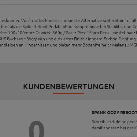
leskönner. Von Trail bis Enduro sind sie die Alternative schlechthin für 
hter als die Spike Reboot Pedale ohne Kompromisse bei Stabilität und Gri
che: 100x100mm • Gewicht: 360g / Paar • Pins: 18 pro Pedal, einstellbar
US Buchsen • Shotpeen und eloxiertes Finish • Inboard-Friction-Dichtung
nbleiben an Hindernissen und bieten mehr Bodenfreiheit • Material: MG
KUNDENBEWERTUNGEN
SPANK OOZY REBOOT
0
Schreib jetzt deine pers
damit anderen bei der 