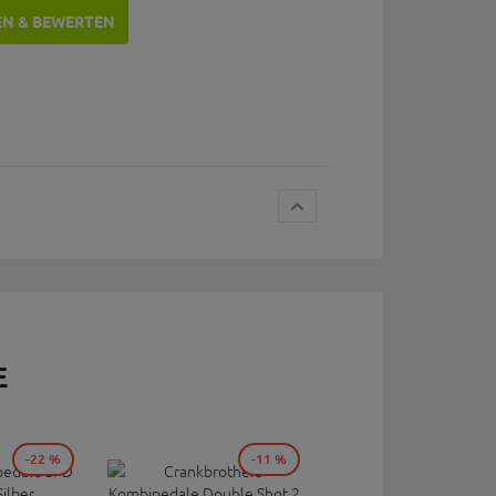
EN & BEWERTEN
E
-22 %
-11 %