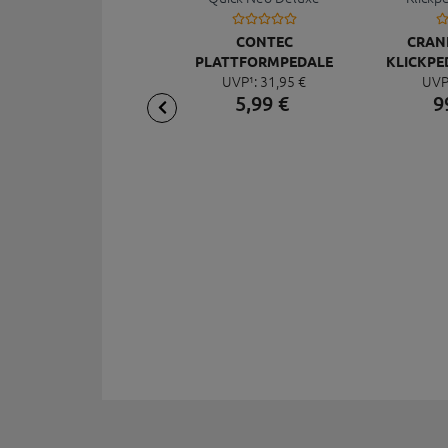
CONTEC
CRAN
PLATTFORMPEDALE
KLICKPE
UVP¹:
31,
95
€
UVP
QUICK NEO DELUXE
5,
99
€
9