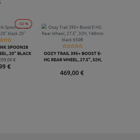
:
-52 %
ANK SPOON28
EEL, 20" BLACK
OOZY TRAIL 395+ BOOST E-
209,
00
€
20"
HG REAR WHEEL, 27.5", 32H,
99
€
148MM BLACK 650B
469,
00
€