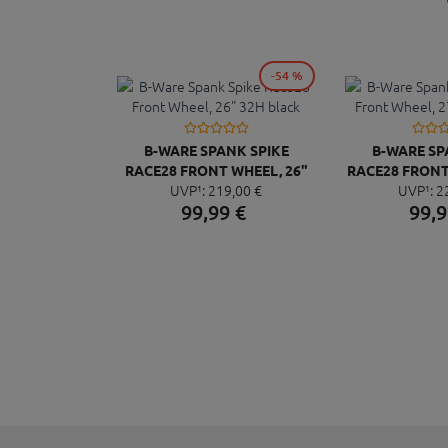
-54 %
B-WARE SPANK SPIKE
B-WARE SP
RACE28 FRONT WHEEL, 26"
RACE28 FRONT 
UVP¹:
219,
00
€
UVP¹:
2
32H BLACK
32H 
99,
99
€
99,
9