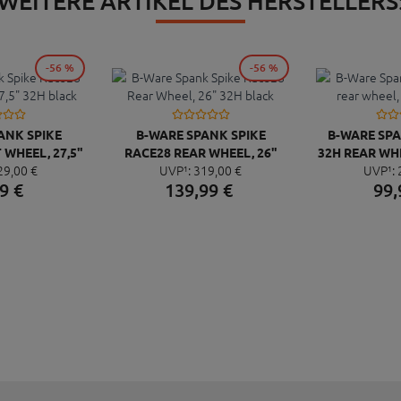
WEITERE ARTIKEL DES HERSTELLERS
-56 %
-56 %
ANK SPIKE
B-WARE SPANK SPIKE
B-WARE SP
WHEEL, 27,5"
RACE28 REAR WHEEL, 26"
32H REAR WH
29,
00
€
UVP¹:
319,
00
€
UVP¹:
BLACK
32H BLACK
9
€
139,
99
€
99,