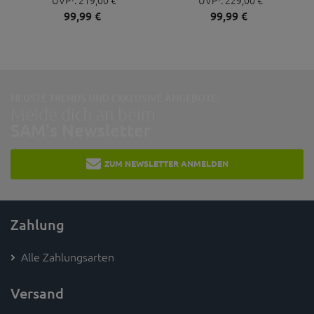
UVP¹:
219,
00
€
UVP¹:
229,
00
€
99,
99
€
99,
99
€
NEUSTE TRENDS UND EXKLUSIVE ANGEBOTE:
Melde dich an beim
SAM's Newsletter
ZUM NEWSLETTER ANMELDEN
Zahlung
Alle Zahlungsarten
Versand