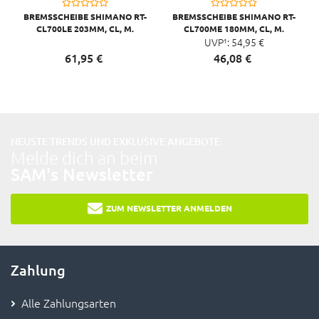
BREMSSCHEIBE SHIMANO RT-
BREMSSCHEIBE SHIMANO RT-
CL700LE 203MM, CL, M.
CL700ME 180MM, CL, M.
VERSCHLUSSRING (EXT.AUFN.)
VERSCHLUSSRING (EXT.AUFN.)
UVP¹:
54,
95
€
61,
95
€
46,
08
€
NEUSTE TRENDS UND EXKLUSIVE ANGEBOTE:
Melde dich an beim
SAM's Newsletter
ZUM NEWSLETTER ANMELDEN
Zahlung
Alle Zahlungsarten