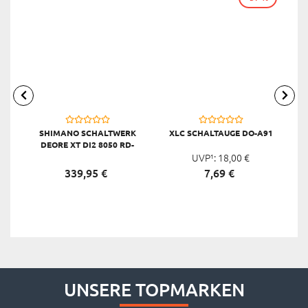
SHIMANO SCHALTWERK
XLC SCHALTAUGE DO-A91
X
DEORE XT DI2 8050 RD-
M8050, SCHWARZ
UVP¹:
18,
00
€
339,
95
€
7,
69
€
UNSERE TOPMARKEN