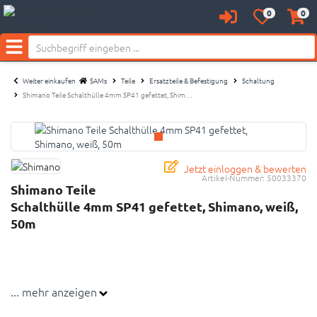
0
0
Anmelden
Merkzettel
Waren
aufklappen
aufkl
Menü
Weiter einkaufen
SAMs
Teile
Ersatzteile & Befestigung
Schaltung
Shimano Teile Schalthülle 4mm SP41 gefettet, Shim…
Jetzt einloggen & bewerten
Artikel-Nummer:
50033370
Shimano Teile
Schalthülle 4mm SP41 gefettet, Shimano, weiß,
50m
... mehr anzeigen