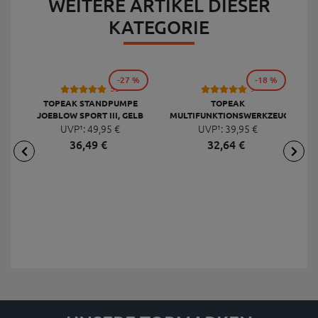
WEITERE ARTIKEL DIESER
KATEGORIE
-27 %
-18 %
53
9
TOPEAK STANDPUMPE
TOPEAK
JOEBLOW SPORT III, GELB
MULTIFUNKTIONSWERKZEUG
F
UVP¹:
49,
95
€
UVP¹:
MINI 20 PRO
39,
95
€
36,
49
€
32,
64
€