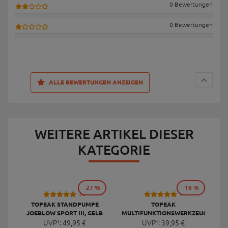
0 Bewertungen
0 Bewertungen
ALLE BEWERTUNGEN ANZEIGEN
WEITERE ARTIKEL DIESER
KATEGORIE
-27 %
-18 %
53
9
TOPEAK STANDPUMPE
TOPEAK
JOEBLOW SPORT III, GELB
MULTIFUNKTIONSWERKZEUG
F
UVP¹:
49,
95
€
UVP¹:
MINI 20 PRO
39,
95
€