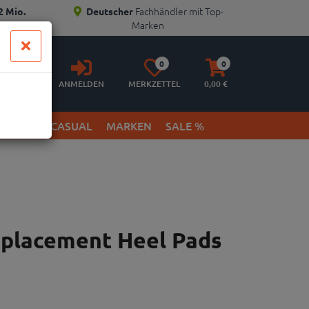
Fachhändler mit Top-
2 Mio.
Deutscher
Marken
Anmelden
Merkzettel
Warenkorb
0
0
aufklappen
aufklappen
ANMELDEN
MERKZETTEL
0,
00
€
ETWEAR & CASUAL
MARKEN
SALE %
placement Heel Pads