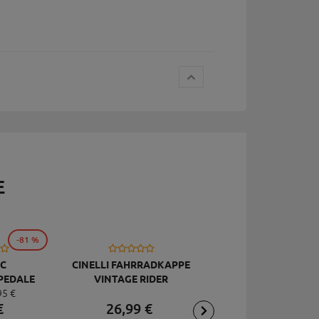
E
-81 %
C
CINELLI FAHRRADKAPPE
TOPEAK
PEDALE
VINTAGE RIDER
RÜCKSCHLAGVENT
95
€
DELUXE
JOEBLOW ACE, SCHW
€
26,
99
€
2,
95
€