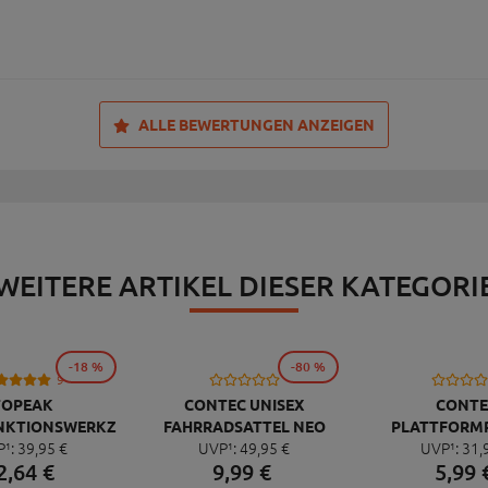
ALLE BEWERTUNGEN ANZEIGEN
WEITERE ARTIKEL DIESER KATEGORI
-18 %
-80 %
9
TOPEAK
CONTEC UNISEX
CONTE
NKTIONSWERKZEUG
FAHRRADSATTEL NEO
PLATTFORM
P¹:
39,
95
€
UVP¹:
49,
95
€
UVP¹:
31,
NI 20 PRO
PACE ZX CUT
QUICK NEO 
2,
64
€
9,
99
€
5,
99