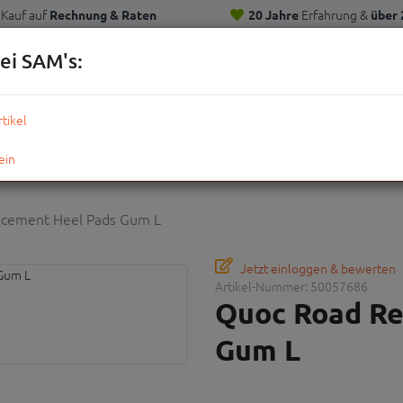
Kauf auf
Erfahrung &
Rechnung & Raten
20 Jahre
über 
Kunden
ei SAM's:
KOMPLETTRÄDER
TEILE
ZUBEHÖR
OUTDOOR
STRE
cement Heel Pads Gum L
Jetzt einloggen & bewerten
Artikel-Nummer:
50057686
Quoc Road Re
Gum L