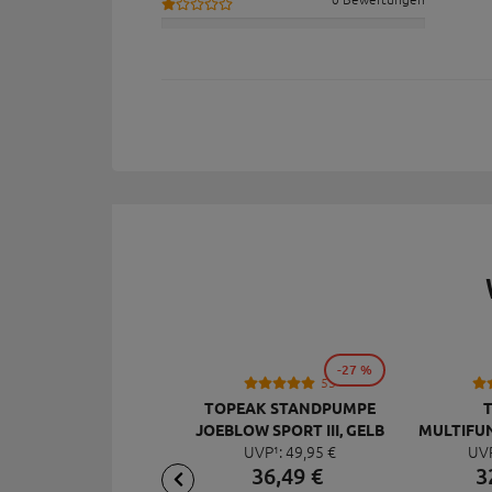
-27 %
53
TOPEAK STANDPUMPE
JOEBLOW SPORT III, GELB
MULTIFU
UVP¹:
49,
95
€
UV
MI
36,
49
€
3