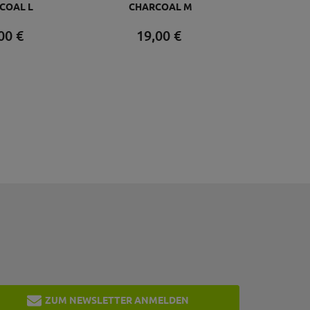
COAL L
CHARCOAL M
00
€
19,
00
€
ZUM NEWSLETTER ANMELDEN