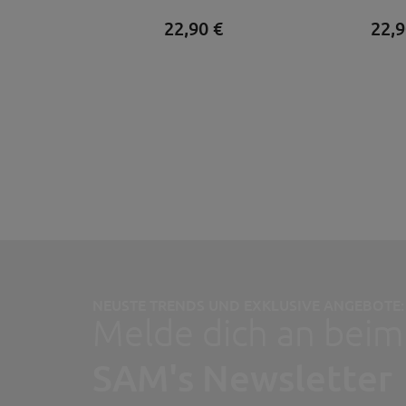
22,
90
€
22,
9
NEUSTE TRENDS UND EXKLUSIVE ANGEBOTE:
Melde dich an beim
SAM's Newsletter