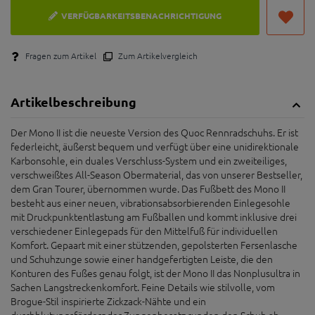
VERFÜGBARKEITSBENACHRICHTIGUNG
Fragen zum Artikel
Zum Artikelvergleich
Artikelbeschreibung
Der Mono II ist die neueste Version des Quoc Rennradschuhs. Er ist
federleicht, äußerst bequem und verfügt über eine unidirektionale
Karbonsohle, ein duales Verschluss-System und ein zweiteiliges,
verschweißtes All-Season Obermaterial, das von unserer Bestseller,
dem Gran Tourer, übernommen wurde. Das Fußbett des Mono II
besteht aus einer neuen, vibrationsabsorbierenden Einlegesohle
mit Druckpunktentlastung am Fußballen und kommt inklusive drei
verschiedener Einlegepads für den Mittelfuß für individuellen
Komfort. Gepaart mit einer stützenden, gepolsterten Fersenlasche
und Schuhzunge sowie einer handgefertigten Leiste, die den
Konturen des Fußes genau folgt, ist der Mono II das Nonplusultra in
Sachen Langstreckenkomfort. Feine Details wie stilvolle, vom
Brogue-Stil inspirierte Zickzack-Nähte und ein
durchblutungsfördernder Zungenbesatz runden den Schuh ab. -