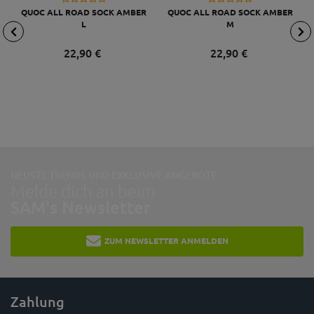
QUOC ALL ROAD SOCK AMBER
QUOC ALL ROAD SOCK AMBER
L
M
22,
90
€
22,
90
€
NEUSTE TRENDS UND EXKLUSIVE ANGEBOTE:
Melde dich an beim
SAM's Newsletter
ZUM NEWSLETTER ANMELDEN
Zahlung