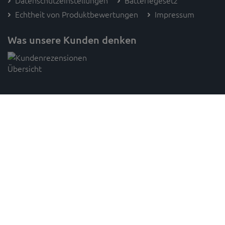
Datenschutzeinstellungen
Batteriegesetz
Echtheit von Produktbewertungen
Impressum
Was unsere Kunden denken
Folge SAM's
* Preisangaben inkl. gesetzl. MwSt. und zzgl. Versandkosten (innerhalb Deutschlands, ab 100 € versandkostenfrei)
Unverbindliche Preisempfehlung des Herstellers,
gilt für paketversandfähige Ware innerhalb Deutschlands,
1
2