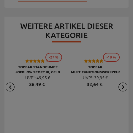
WEITERE ARTIKEL DIESER
KATEGORIE
-27 %
-18 %
53
9
TOPEAK STANDPUMPE
TOPEAK
JOEBLOW SPORT III, GELB
MULTIFUNKTIONSWERKZEUG
F
UVP¹:
49,
95
€
UVP¹:
MINI 20 PRO
39,
95
€
36,
49
€
32,
64
€