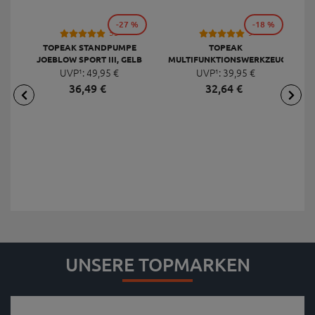
-27 %
-18 %
53
9
TOPEAK STANDPUMPE
TOPEAK
JOEBLOW SPORT III, GELB
MULTIFUNKTIONSWERKZEUG
F
UVP¹:
49,
95
€
UVP¹:
MINI 20 PRO
39,
95
€
36,
49
€
32,
64
€
UNSERE TOPMARKEN