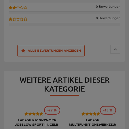
0 Bewertungen
0 Bewertungen
ALLE BEWERTUNGEN ANZEIGEN
WEITERE ARTIKEL DIESER
KATEGORIE
-27 %
-18 %
53
9
TOPEAK STANDPUMPE
TOPEAK
JOEBLOW SPORT III, GELB
MULTIFUNKTIONSWERKZEUG
F