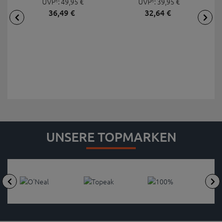
UVP¹:
49,
95
€
UVP¹:
MINI 20 PRO
39,
95
€
36,
49
€
32,
64
€
UNSERE TOPMARKEN