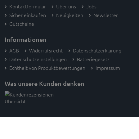
Kontaktformular
Über uns
Jobs
Sicher einkaufen
Neuigkeiten
Newsletter
Gutscheine
Informationen
AGB
Widerrufsrecht
Datenschutzerklärung
Datenschutzeinstellungen
Batteriegesetz
Echtheit von Produktbewertungen
Impressum
Was unsere Kunden denken