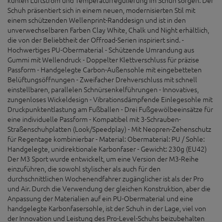
Schuh präsentiert sich in einem neuen, modernisierten Stil mit
einem schützenden Wellenprint-Randdesign und ist in den
unverwechselbaren Farben Clay White, Chalk und Night erhältlich,
die von der Beliebtheit der Offroad-Serien inspiriert sind. -
Hochwertiges PU-Obermaterial - Schützende Umrandung aus
Gummi mit Wellendruck - Doppelter Klettverschluss für präzise
Passform - Handgelegte Carbon-Außensohle mit eingebetteten
Belüftungsöffnungen - Zweifacher Drehverschluss mit schnell
einstellbaren, parallelen Schnürsenkelführungen - Innovatives,
zungenloses Wickeldesign - Vibrationsdämpfende Einlegesohle mit
Druckpunktentlastung am Fußballen - Drei Fußgewölbeeinsätze für
eine individuelle Passform - Kompatibel mit 3-Schrauben-
Straßenschuhplatten (Look/Speedplay) - Mit Neopren-Zehenschutz
für Regentage kombinierbar - Material: Obermaterial: PU / Sohle:
Handgelegte, unidirektionale Karbonfaser - Gewicht: 230g (EU42)
Der M3 Sport wurde entwickelt, um eine Version der M3-Reihe
einzuführen, die sowohl stylischer als auch für den
durchschnittlichen Wochenendfahrer zugänglicher ist als der Pro
und Air. Durch die Verwendung der gleichen Konstruktion, aber die
Anpassung der Materialien auf ein PU-Obermaterial und eine
handgelegte Karbonfasersohle, ist der Schuh in der Lage, viel von
der Innovation und Leistung des Pro-Level-Schuhs beizubehalten