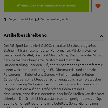
VERFÜGBARKEITSBENACHRICHTIGUNG
Fragen zum Artikel
Zum Artikelvergleich
Artikelbeschreibung
Der M3 Sport kombiniert QUOCs charakteristisches, elegantes
Styling mit trainingsorientierter Performance. Mit dem gleichen
Leisten und Parallel, Dual-Dial Closure Wrap Design wie der M3 Pro
für eine maßgeschneiderte Passform und maximale
Druckverteilung über den Fuß, der M3 Sport priorisiert Komfort mit
einem weicheren, lederartigen PU-Obermaterial und optimale
Polsterung im Knöchel und Zunge. Mit einer handgefertigten
Carbon-Außensohle bleibt der Schuh unglaublich steif, bietet aber
dennoch genug Nachgiebigkeit und Trainingskomfort, um auch
längere Sessions auf der Straße oder auf dem Trainer zu
absolvieren, ohne dass Hindernisse oder heiße Stellen von der Fahrt
ablenken. Der Schuh ist für alle Jahreszeiten geeignet und verfügt
über reichlich Luftlöcher und eine belüftete Sohle, die für einen
kühlen Luftstrom und Temperaturregulierung im Schuh sorgen. Der