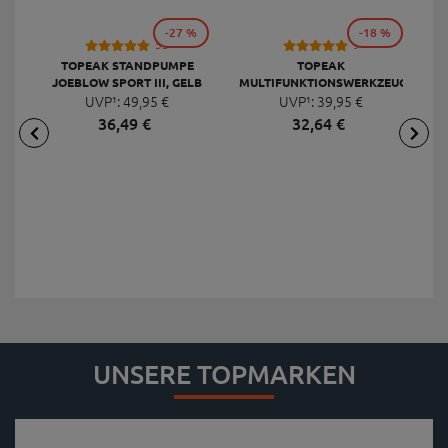
-27 %
-18 %
53
9
TOPEAK STANDPUMPE
TOPEAK
JOEBLOW SPORT III, GELB
MULTIFUNKTIONSWERKZEUG
F
UVP¹:
49,
95
€
UVP¹:
MINI 20 PRO
39,
95
€
36,
49
€
32,
64
€
UNSERE TOPMARKEN