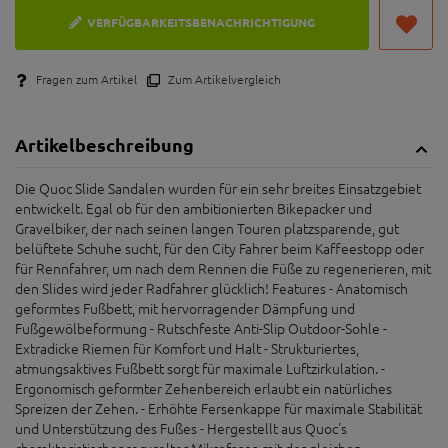
VERFÜGBARKEITSBENACHRICHTIGUNG
Fragen zum Artikel
Zum Artikelvergleich
Artikelbeschreibung
Die Quoc Slide Sandalen wurden für ein sehr breites Einsatzgebiet
entwickelt. Egal ob für den ambitionierten Bikepacker und
Gravelbiker, der nach seinen langen Touren platzsparende, gut
belüftete Schuhe sucht, für den City Fahrer beim Kaffeestopp oder
für Rennfahrer, um nach dem Rennen die Füße zu regenerieren, mit
den Slides wird jeder Radfahrer glücklich! Features - Anatomisch
geformtes Fußbett, mit hervorragender Dämpfung und
Fußgewölbeformung - Rutschfeste Anti-Slip Outdoor-Sohle -
Extradicke Riemen für Komfort und Halt - Strukturiertes,
atmungsaktives Fußbett sorgt für maximale Luftzirkulation. -
Ergonomisch geformter Zehenbereich erlaubt ein natürliches
Spreizen der Zehen. - Erhöhte Fersenkappe für maximale Stabilität
und Unterstützung des Fußes - Hergestellt aus Quoc's
charakteristischer recycelter Mikrofaser, mit der gleichen