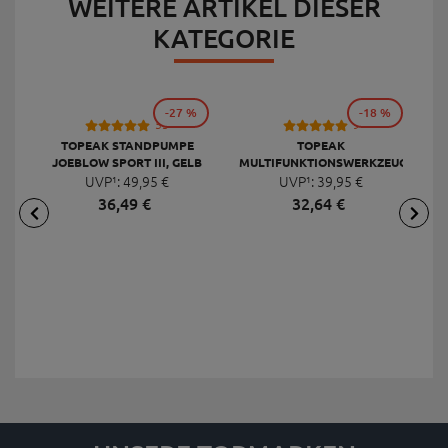
WEITERE ARTIKEL DIESER
KATEGORIE
-27 %
-18 %
53
9
TOPEAK STANDPUMPE
TOPEAK
JOEBLOW SPORT III, GELB
MULTIFUNKTIONSWERKZEUG
F
UVP¹:
49,
95
€
UVP¹:
MINI 20 PRO
39,
95
€
36,
49
€
32,
64
€