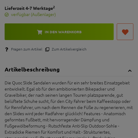
2
Lieferzeit 4-7 Werktage
verfügbar (Außenlager)
IN DEN WARENKORB
Fragen zum Artikel
Zum Artikelvergleich
Artikelbeschreibung
Die Quoc Slide Sandalen wurden für ein sehr breites Einsatzgebiet
entwickelt. Egal ob für den ambitionierten Bikepacker und
Gravelbiker, der nach seinen langen Touren platzsparende, gut
belüftete Schuhe sucht, für den City Fahrer beim Kaffeestopp oder
für Rennfahrer, um nach dem Rennen die Füße zu regenerieren, mit
den Slides wird jeder Radfahrer glücklich! Features - Anatomisch
geformtes Fußbett, mit hervorragender Dämpfung und
Fußgewölbeformung - Rutschfeste Anti-Slip Outdoor-Sohle -
Extradicke Riemen für Komfort und Halt - Strukturiertes,
atmungsaktives Fußbett sorgt für maximale Luftzirkulation. -