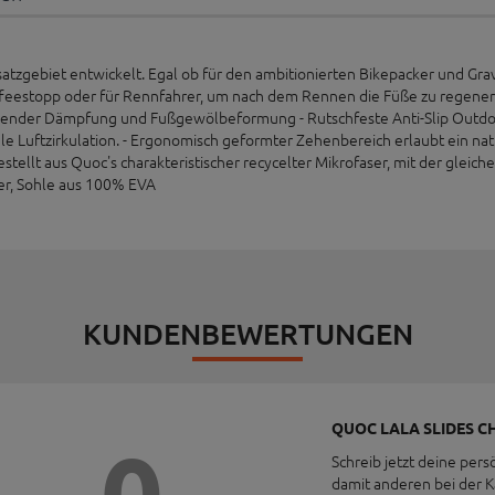
satzgebiet entwickelt. Egal ob für den ambitionierten Bikepacker und Gra
ffeestopp oder für Rennfahrer, um nach dem Rennen die Füße zu regenerie
gender Dämpfung und Fußgewölbeformung - Rutschfeste Anti-Slip Outdoor
le Luftzirkulation. - Ergonomisch geformter Zehenbereich erlaubt ein nat
stellt aus Quoc's charakteristischer recycelter Mikrofaser, mit der gleic
ser, Sohle aus 100% EVA
KUNDENBEWERTUNGEN
QUOC LALA SLIDES C
0
Schreib jetzt deine pers
damit anderen bei der 