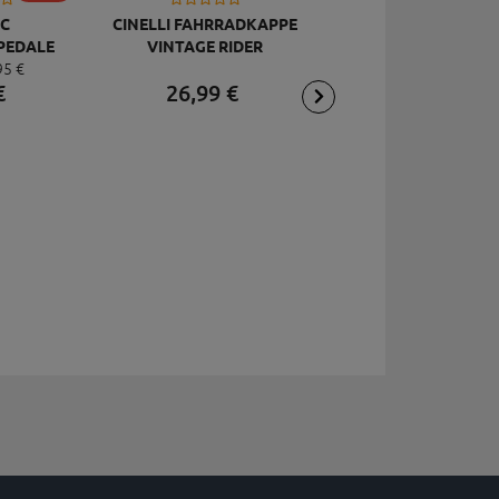
C
CINELLI FAHRRADKAPPE
TOPEAK
PEDALE
VINTAGE RIDER
RÜCKSCHLAGVENT
95
€
DELUXE
JOEBLOW ACE, SCHW
€
26,
99
€
2,
95
€