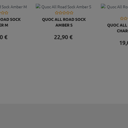
ROAD SOCK
QUOC ALL ROAD SOCK
ER M
AMBER S
QUOC ALL
CHAR
0
€
22,
90
€
19,