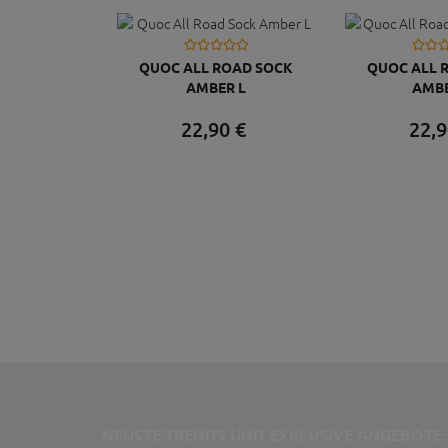
QUOC ALL ROAD SOCK
QUOC ALL 
AMBER L
AMB
22,
90
€
22,
9
NEUSTE TRENDS UND EXKLUSIVE ANGEBOTE: