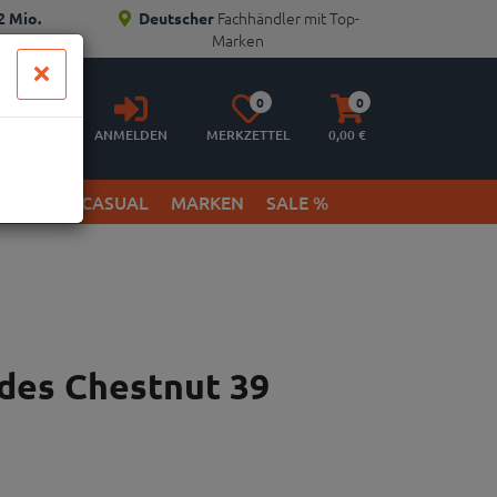
Fachhändler mit Top-
2 Mio.
Deutscher
Marken
Anmelden
Merkzettel
Warenkorb
0
0
aufklappen
aufklappen
ANMELDEN
MERKZETTEL
0,
00
€
ETWEAR & CASUAL
MARKEN
SALE %
ides Chestnut 39