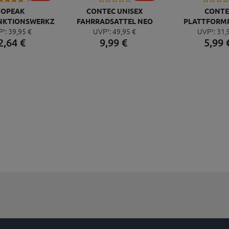
TOPEAK
CONTEC UNISEX
CONTE
NKTIONSWERKZEUG
FAHRRADSATTEL NEO
PLATTFORM
P¹:
39,
95
€
UVP¹:
49,
95
€
UVP¹:
31,
NI 20 PRO
PACE ZX CUT
QUICK NEO 
2,
64
€
9,
99
€
5,
99