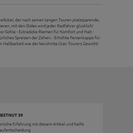
velbiker, der nach seinen langen Touren platzsparende,
ren, mit den Slides wird jeder Radfahrer glücklich!
-Sohle - Extradicke Riemen für Komfort und Halt -
ürliches Spreizen der Zehen. - Erhöhte Fersenkappe für
hen Haltbarkeit wie der berühmte Gran Tourers Gewicht:
HESTNUT 39
önliche Erfahrung mit diesem Artikel und helfe
Kaufentscheidung