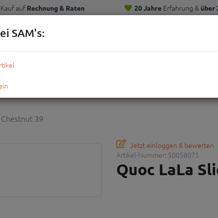
Kauf auf
Erfahrung &
Rechnung & Raten
20 Jahre
über 
Kunden
ei SAM's:
KOMPLETTRÄDER
TEILE
ZUBEHÖR
OUTDOOR
STRE
 Chestnut 39
Jetzt einloggen & bewerten
Artikel-Nummer:
50058075
Quoc LaLa Sl