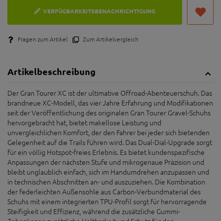
VERFÜGBARKEITSBENACHRICHTIGUNG
Fragen zum Artikel
Zum Artikelvergleich
Artikelbeschreibung
Der Gran Tourer XC ist der ultimative Offroad-Abenteuerschuh. Das
brandneue XC-Modell, das vier Jahre Erfahrung und Modifikationen
seit der Veröffentlichung des originalen Gran Tourer Gravel-Schuhs
hervorgebracht hat, bietet makellose Leistung und
unvergleichlichen Komfort, der den Fahrer bei jeder sich bietenden
Gelegenheit auf die Trails führen wird. Das Dual-Dial-Upgrade sorgt
für ein völlig Hotspot-freies Erlebnis. Es bietet kundenspezifische
Anpassungen der nächsten Stufe und mikrogenaue Präzision und
bleibt unglaublich einfach, sich im Handumdrehen anzupassen und
in technischen Abschnitten an- und auszuziehen. Die Kombination
der federleichten Außensohle aus Carbon-Verbundmaterial des
Schuhs mit einem integrierten TPU-Profil sorgt für hervorragende
Steifigkeit und Effizienz, während die zusätzliche Gummi-
Zehenkappe zusätzliche Haltbarkeit und Schutz für den