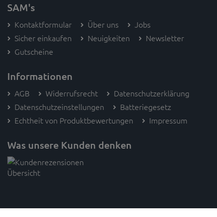
SAM's
Kontaktformular
Über uns
Jobs
Sicher einkaufen
Neuigkeiten
Newsletter
Gutscheine
Informationen
AGB
Widerrufsrecht
Datenschutzerklärung
Datenschutzeinstellungen
Batteriegesetz
Echtheit von Produktbewertungen
Impressum
Was unsere Kunden denken