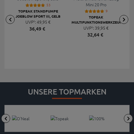
53
9
TOPEAK STANDPUMPE
JOEBLOW SPORT III, GELB
TOPEAK
UVP¹:
49,
95
€
MULTIFUNKTIONSWERKZEUG
F
UVP¹:
MINI 20 PRO
39,
95
€
36,
49
€
32,
64
€
UNSERE TOPMARKEN