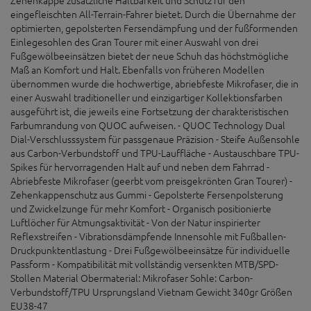
eingefleischten All-Terrain-Fahrer bietet. Durch die Übernahme der
optimierten, gepolsterten Fersendämpfung und der fußformenden
Einlegesohlen des Gran Tourer mit einer Auswahl von drei
Fußgewölbeeinsätzen bietet der neue Schuh das höchstmögliche
Maß an Komfort und Halt. Ebenfalls von früheren Modellen
übernommen wurde die hochwertige, abriebfeste Mikrofaser, die in
einer Auswahl traditioneller und einzigartiger Kollektionsfarben
ausgeführt ist, die jeweils eine Fortsetzung der charakteristischen
Farbumrandung von QUOC aufweisen. - QUOC Technology Dual
Dial-Verschlusssystem für passgenaue Präzision - Steife Außensohle
aus Carbon-Verbundstoff und TPU-Lauffläche - Austauschbare TPU-
Spikes für hervorragenden Halt auf und neben dem Fahrrad -
Abriebfeste Mikrofaser (geerbt vom preisgekrönten Gran Tourer) -
Zehenkappenschutz aus Gummi - Gepolsterte Fersenpolsterung
und Zwickelzunge für mehr Komfort - Organisch positionierte
Luftlöcher für Atmungsaktivität - Von der Natur inspirierter
Reflexstreifen - Vibrationsdämpfende Innensohle mit Fußballen-
Druckpunktentlastung - Drei Fußgewölbeeinsätze für individuelle
Passform - Kompatibilität mit vollständig versenkten MTB/SPD-
Stollen Material Obermaterial: Mikrofaser Sohle: Carbon-
Verbundstoff/TPU Ursprungsland Vietnam Gewicht 340gr Größen
EU38-47