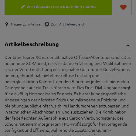
VERFÜGBARKEITSBENACHRICHTIGUNG
Fragen zum Artikel
Zum Artikelvergleich
Artikelbeschreibung
Der Gran Tourer XC ist der ultimative Offroad-Abenteuerschuh. Das
brandneue XC-Modell, das vier Jahre Erfahrung und Modifikationen
seit der Veröffentlichung des originalen Gran Tourer Gravel-Schuhs
hervorgebracht hat, bietet makellose Leistung und
unvergleichlichen Komfort, der den Fahrer bei jeder sich bietenden
Gelegenheit auf die Trails führen wird. Das Dual-Dial-Upgrade sorgt
für ein völlig Hotspot-freies Erlebnis. Es bietet kundenspezifische
Anpassungen der nächsten Stufe und mikrogenaue Präzision und
bleibt unglaublich einfach, sich im Handumdrehen anzupassen und
in technischen Abschnitten an- und auszuziehen. Die Kombination
der federleichten Außensohle aus Carbon-Verbundmaterial des
Schuhs mit einem integrierten TPU-Profil sorgt für hervorragende
Steifigkeit und Effizienz, während die zusätzliche Gummi-
Zehenkappe zusätzliche Haltbarkeit und Schutz für den