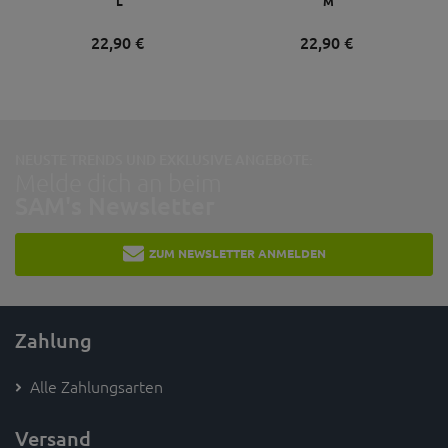
L
M
22,
90
€
22,
90
€
NEUSTE TRENDS UND EXKLUSIVE ANGEBOTE:
Melde dich an beim
SAM's Newsletter
ZUM NEWSLETTER ANMELDEN
Zahlung
Alle Zahlungsarten
Versand