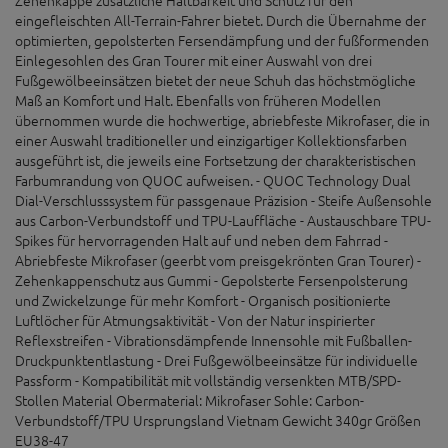
eingefleischten All-Terrain-Fahrer bietet. Durch die Übernahme der
optimierten, gepolsterten Fersendämpfung und der fußformenden
Einlegesohlen des Gran Tourer mit einer Auswahl von drei
Fußgewölbeeinsätzen bietet der neue Schuh das höchstmögliche
Maß an Komfort und Halt. Ebenfalls von früheren Modellen
übernommen wurde die hochwertige, abriebfeste Mikrofaser, die in
einer Auswahl traditioneller und einzigartiger Kollektionsfarben
ausgeführt ist, die jeweils eine Fortsetzung der charakteristischen
Farbumrandung von QUOC aufweisen. - QUOC Technology Dual
Dial-Verschlusssystem für passgenaue Präzision - Steife Außensohle
aus Carbon-Verbundstoff und TPU-Lauffläche - Austauschbare TPU-
Spikes für hervorragenden Halt auf und neben dem Fahrrad -
Abriebfeste Mikrofaser (geerbt vom preisgekrönten Gran Tourer) -
Zehenkappenschutz aus Gummi - Gepolsterte Fersenpolsterung
und Zwickelzunge für mehr Komfort - Organisch positionierte
Luftlöcher für Atmungsaktivität - Von der Natur inspirierter
Reflexstreifen - Vibrationsdämpfende Innensohle mit Fußballen-
Druckpunktentlastung - Drei Fußgewölbeeinsätze für individuelle
Passform - Kompatibilität mit vollständig versenkten MTB/SPD-
Stollen Material Obermaterial: Mikrofaser Sohle: Carbon-
Verbundstoff/TPU Ursprungsland Vietnam Gewicht 340gr Größen
EU38-47