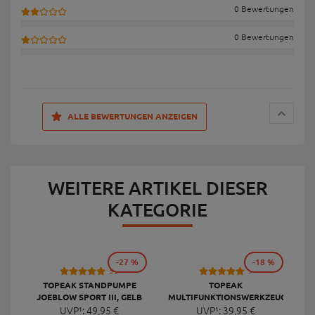
0 Bewertungen
0 Bewertungen
ALLE BEWERTUNGEN ANZEIGEN
WEITERE ARTIKEL DIESER
KATEGORIE
-27 %
-18 %
53
9
TOPEAK STANDPUMPE
TOPEAK
JOEBLOW SPORT III, GELB
MULTIFUNKTIONSWERKZEUG
F
UVP¹:
49,
95
€
UVP¹:
MINI 20 PRO
39,
95
€