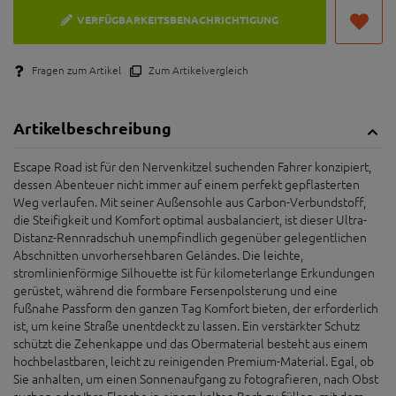
VERFÜGBARKEITSBENACHRICHTIGUNG
Fragen zum Artikel
Zum Artikelvergleich
Artikelbeschreibung
Escape Road ist für den Nervenkitzel suchenden Fahrer konzipiert,
dessen Abenteuer nicht immer auf einem perfekt gepflasterten
Weg verlaufen. Mit seiner Außensohle aus Carbon-Verbundstoff,
die Steifigkeit und Komfort optimal ausbalanciert, ist dieser Ultra-
Distanz-Rennradschuh unempfindlich gegenüber gelegentlichen
Abschnitten unvorhersehbaren Geländes. Die leichte,
stromlinienförmige Silhouette ist für kilometerlange Erkundungen
gerüstet, während die formbare Fersenpolsterung und eine
fußnahe Passform den ganzen Tag Komfort bieten, der erforderlich
ist, um keine Straße unentdeckt zu lassen. Ein verstärkter Schutz
schützt die Zehenkappe und das Obermaterial besteht aus einem
hochbelastbaren, leicht zu reinigenden Premium-Material. Egal, ob
Sie anhalten, um einen Sonnenaufgang zu fotografieren, nach Obst
suchen oder Ihre Flasche in einem kalten Bach zu füllen, mit dem