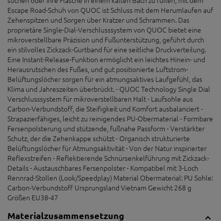
Escape Road-Schuh von QUOC ist Schluss mit dem Herumlaufen auf
Zehenspitzen und Sorgen über Kratzer und Schrammen. Das
proprietäre Single-Dial-Verschlusssystem von QUOC bietet eine
mikroverstellbare Präzision und Fußunterstützung, geführt durch
ein stilvolles Zickzack-Gurtband für eine seitliche Druckverteilung.
Eine Instant-Release-Funktion ermöglicht ein leichtes Hinein- und
Herausrutschen des Fußes, und gut positionierte Luftstrom-
Belüftungslöcher sorgen für ein atmungsaktives Laufgefühl, das
Klima und Jahreszeiten überbrückt. - QUOC Technology Single Dial
Verschlusssystem für mikroverstellbaren Halt - Laufsohle aus
Carbon-Verbundstoff, die Steifigkeit und Komfort ausbalanciert -
Strapazierfähiges, leicht zu reinigendes PU-Obermaterial - Formbare
Fersenpolsterung und stützende, fußnahe Passform - Verstärkter
Schutz, der die Zehenkappe schützt - Organisch strukturierte
Belüftungslöcher für Atmungsaktivität - Von der Natur inspirierter
Reflexstreifen - Reflektierende Schnürsenkelführung mit Zickzack-
Details - Austauschbares Fersenpolster - Kompatibel mit 3-Loch
Rennrad-Stollen (Look/Speedplay) Material Obermaterial: PU Sohle:
Carbon-Verbundstoff Ursprungsland Vietnam Gewicht 268 g
Größen EU38-47
Materialzusammensetzung