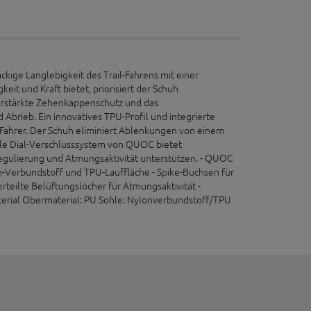
kige Langlebigkeit des Trail-Fahrens mit einer
it und Kraft bietet, priorisiert der Schuh
verstärkte Zehenkappenschutz und das
Abrieb. Ein innovatives TPU-Profil und integrierte
-Fahrer. Der Schuh eliminiert Ablenkungen von einem
gle Dial-Verschlusssystem von QUOC bietet
regulierung und Atmungsaktivität unterstützen. - QUOC
on-Verbundstoff und TPU-Lauffläche - Spike-Buchsen für
rteilte Belüftungslöcher für Atmungsaktivität -
aterial Obermaterial: PU Sohle: Nylonverbundstoff/TPU