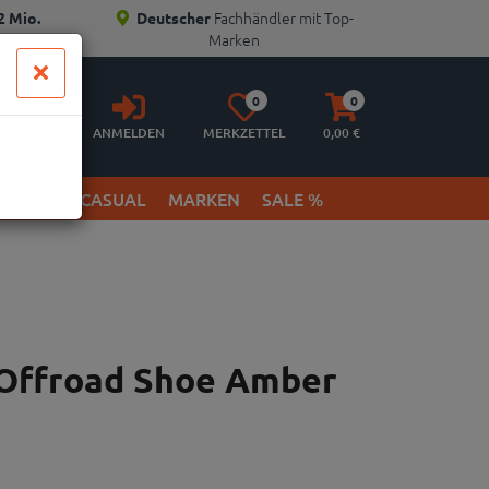
Fachhändler mit Top-
2 Mio.
Deutscher
Marken
Anmelden
Merkzettel
Warenkorb
0
0
aufklappen
aufklappen
ANMELDEN
MERKZETTEL
0,
00
€
ETWEAR & CASUAL
MARKEN
SALE %
Offroad Shoe Amber