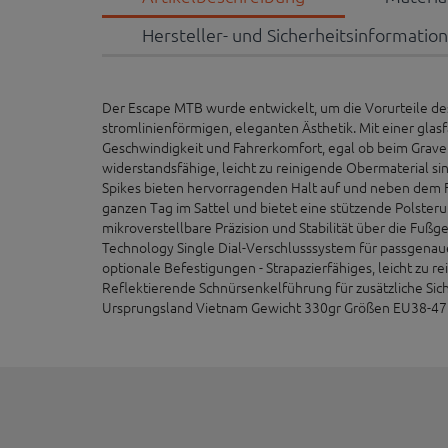
Hersteller- und Sicherheitsinformatio
Der Escape MTB wurde entwickelt, um die Vorurteile des 
stromlinienförmigen, eleganten Ästhetik. Mit einer glas
Geschwindigkeit und Fahrerkomfort, egal ob beim Grave
widerstandsfähige, leicht zu reinigende Obermaterial si
Spikes bieten hervorragenden Halt auf und neben dem F
ganzen Tag im Sattel und bietet eine stützende Polster
mikroverstellbare Präzision und Stabilität über die Fu
Technology Single Dial-Verschlusssystem für passgenaue
optionale Befestigungen - Strapazierfähiges, leicht zu r
Reflektierende Schnürsenkelführung für zusätzliche Sic
Ursprungsland Vietnam Gewicht 330gr Größen EU38-47