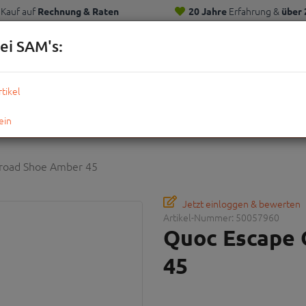
Kauf auf
Erfahrung &
Rechnung & Raten
20 Jahre
über 
Kunden
ei SAM's:
KOMPLETTRÄDER
TEILE
ZUBEHÖR
OUTDOOR
STRE
road Shoe Amber 45
Jetzt einloggen & bewerten
Artikel-Nummer:
50057960
Quoc Escape 
45