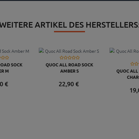
WEITERE ARTIKEL DES HERSTELLERS
ROAD SOCK
QUOC ALL ROAD SOCK
ER M
AMBER S
QUOC ALL
CHAR
0
€
22,
90
€
19,