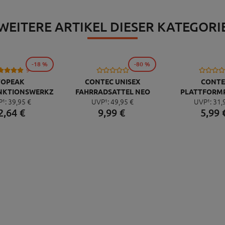
WEITERE ARTIKEL DIESER KATEGORI
-18 %
-80 %
9
TOPEAK
CONTEC UNISEX
CONTE
NKTIONSWERKZEUG
FAHRRADSATTEL NEO
PLATTFORM
P¹:
39,
95
€
UVP¹:
49,
95
€
UVP¹:
31,
NI 20 PRO
PACE ZX CUT
QUICK NEO 
2,
64
€
9,
99
€
5,
99