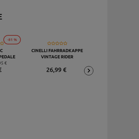
E
-81 %
C
CINELLI FAHRRADKAPPE
TOPEAK
PEDALE
VINTAGE RIDER
RÜCKSCHLAGVENT
95
€
DELUXE
JOEBLOW ACE, SCHW
€
26,
99
€
2,
95
€