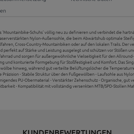
nen
'Mountainbike-Schuhs' völlig neu zu definieren und verbindet die hartnäc
faserverstärkten Nylon-Außensohle, die beim Abwärtshub optimale Steifigke
lfahren, Cross-Country-Mountainbiken oder auf den lokalen Trails. Der 
nd perfekt auf Stärke und Leistung ausgelegt und schützen vor Stößen und 
ahrrad und sorgen für außergewöhnliche Vielseitigkeit für den Allround
ung und konturierte Formgebung für Stoßfestigkeit und Komfort. Das Sin
ßgewölbe hinweg, während gut verteilte Belüftungslöcher die Temperatur
 Präzision - Stabile Struktur über den Fußgewölben - Laufsohle aus Nyl
einigendes PU-Obermaterial - Verstärkter Zehenschutz - Organische, gut ve
htbarkeit - Kompatibilität mit vollständig versenkten MTB/SPD-Stollen M
KUNDENBEWERTUNGEN