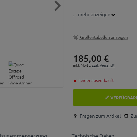
... mehr anzeigen
Größentabellen anzeigen
185,
00
€
inkl. MwSt.
zzgl. Versand*
leider ausverkauft
VERFÜGBAR
Fragen zum Artikel
Zum
alzusammensetzung
Technische Daten