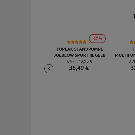
-27 %
53
TOPEAK STANDPUMPE
JOEBLOW SPORT III, GELB
MULTIFU
UVP¹:
49,
95
€
UV
MI
36,
49
€
3