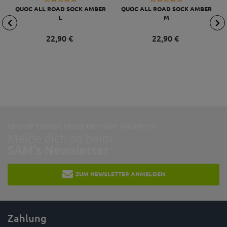
QUOC ALL ROAD SOCK AMBER
QUOC ALL ROAD SOCK AMBER
L
M
22,
90
€
22,
90
€
NEUSTE TRENDS UND EXKLUSIVE ANGEBOTE:
Melde dich an beim
SAM's Newsletter
ZUM NEWSLETTER ANMELDEN
Zahlung