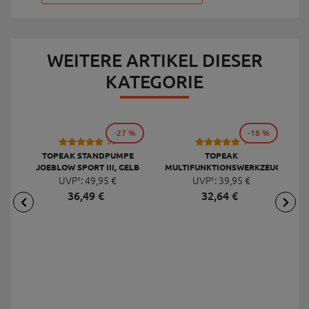
WEITERE ARTIKEL DIESER
KATEGORIE
-27 %
-18 %
53
9
TOPEAK STANDPUMPE
TOPEAK
JOEBLOW SPORT III, GELB
MULTIFUNKTIONSWERKZEUG
F
UVP¹:
49,
95
€
UVP¹:
MINI 20 PRO
39,
95
€
36,
49
€
32,
64
€