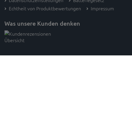
Datenschutzeinstellungen
Batteriegesetz
Echtheit von Produktbewertungen
Impressum
Was unsere Kunden denken
Folge SAM's
* Preisangaben inkl. gesetzl. MwSt. und zzgl. Versandkosten (innerhalb Deutschlands, ab 100 € versandkostenfrei)
Unverbindliche Preisempfehlung des Herstellers,
gilt für paketversandfähige Ware innerhalb Deutschlands,
1
2