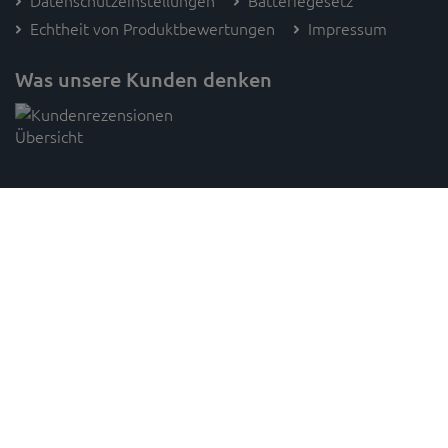
Datenschutzeinstellungen
Batteriegesetz
Echtheit von Produktbewertungen
Impressum
Was unsere Kunden denken
Folge SAM's
* Preisangaben inkl. gesetzl. MwSt. und zzgl. Versandkosten (innerhalb Deutschlands, ab 100 € versandkostenfrei)
Unverbindliche Preisempfehlung des Herstellers,
gilt für paketversandfähige Ware innerhalb Deutschlands,
1
2