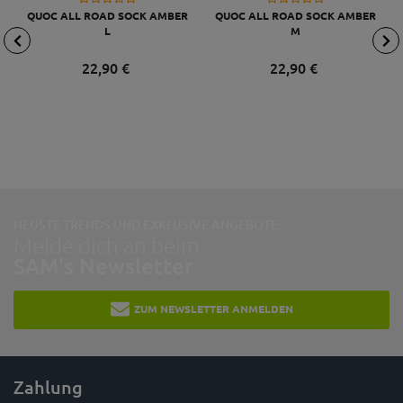
QUOC ALL ROAD SOCK AMBER
QUOC ALL ROAD SOCK AMBER
L
M
22,
90
€
22,
90
€
NEUSTE TRENDS UND EXKLUSIVE ANGEBOTE:
Melde dich an beim
SAM's Newsletter
ZUM NEWSLETTER ANMELDEN
Zahlung