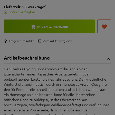
2
Lieferzeit 2-3 Werktage
sofort verfügbar
IN DEN WARENKORB
Fragen zum Artikel
Zum Artikelvergleich
Artikelbeschreibung
Der Chelsea Cycling Boot kombiniert die langlebigen,
Eigenschaften eines klassischen Arbeitsstiefels mit der
pedaleffizienten Leistung eines Fahrradschuhs. Der knöchelhohe
Winterstiefel zeichnet sich durch ein müheloses Anzieh-Design für
den für Pendler, die schnell aufstehen und losfahren wollen, aus.
Als Hommage an eine britische Ikone für alle Jahreszeiten
britischen Ikone zu huldigen, ist das Obermaterial aus
hochwertigem, zweifarbigem Wildleder gefertigt und verfügt über
eine gewachste Vorderseite, damit Ihre Füße auch bei
Pendlerfahrten und Pfützen bei Ausflügen aufs Land trocken