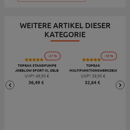
WEITERE ARTIKEL DIESER
KATEGORIE
-27 %
-18 %
53
9
TOPEAK STANDPUMPE
TOPEAK
JOEBLOW SPORT III, GELB
MULTIFUNKTIONSWERKZEUG
F
UVP¹:
49,
95
€
UVP¹:
MINI 20 PRO
39,
95
€
36,
49
€
32,
64
€