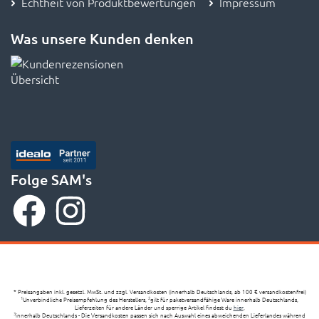
Echtheit von Produktbewertungen
Impressum
Was unsere Kunden denken
Folge SAM's
* Preisangaben inkl. gesetzl. MwSt. und zzgl. Versandkosten (innerhalb Deutschlands, ab 100 € versandkostenfrei)
Unverbindliche Preisempfehlung des Herstellers,
gilt für paketversandfähige Ware innerhalb Deutschlands,
1
2
Lieferzeiten für andere Länder und sperrige Artikel findest du
hier
,
innerhalb Deutschlands - Die Versandkosten passen sich nach Auswahl eines abweichenden Lieferlandes während
3