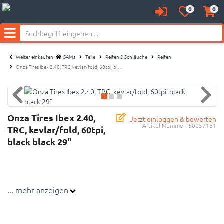
0
0
Anmelden
Merkzettel
Waren
Neu bei SAM's:
aufklappen
aufkl
Menü
Weiter einkaufen
SAMs
Teile
Reifen & Schläuche
Reifen
Onza Tires Ibex 2.40, TRC, kevlar/fold, 60tpi, bl…
Onza Tires Ibex 2.40,
Jetzt einloggen & bewerten
Artikel-Nummer:
50057181
TRC, kevlar/fold, 60tpi,
black black 29"
... mehr anzeigen