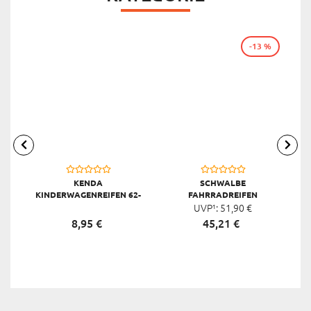
-13 %
KENDA
SCHWALBE
KINDERWAGENREIFEN 62-
FAHRRADREIFEN
203 12", SCHWARZ
MARATHON E-PLUS SMART
UVP¹:
51,
90
€
M
DUALGUARD E-50, 28 X 1,50
8,
95
€
45,
21
€