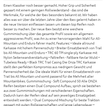
Einen Klassiker noch besser gemacht. Hoher Grip und Sicherheit
gepaart mit einem geringen Rollwiederstand - das sind die
Merkmale, für welche der Ibex besonders bekannt ist. Wir haben
alles was wir über die letzten Jahre über den Ibex gelernt haben in
die neue Version einfliessen lassen um diesen top Reifen noch
besser zu machen. Der neue Ibex besitzt eine weichere
Gummimischung über das gesamte Profil sowie ein allgemein
aggressiveres Profil, was ihn zu einer hervorragenden Wahl für All-
Mountain und Enduro Fahrer macht. Features: • Ideale allround
Karkasse mit hohem Pannenschutz • Breiter Einsatzbereich von Trail
bis All-Mountain und Enduro • TRC 60 TPI single-ply Karkasse mit
Nylon Seitenwandverstärkung • Faltreifen - Faltbare Kevlar Wulst •
Tubeless Ready • Black TRC Trail Casing Die Onza TRC Karkasse
stellt den perfekten Kompromiss aus niedrigem Gewicht und
Pannensicherheit dar. Die ideale Wahl für einen Einsatzbereich von
Trail bis All Mountain und somit passend für die Mehrheit aller
Mountainbikes. Gummimischung - Soft Compound 50 Alle ONZA
Reifen besitzen einen Dual Compound Aufbau, sprich sie bestehen
aus zwei Gummimischungen mit verschiedenen Eigenschaften.
Dadurch kann der Reifen ideal auf sein jeweiliges Einsatzgebiet
entwickelt werden. • Dual Compound Mischung für beste Traktion
gepaart mit guten Rolleigenschaften und lange Lebensdauer •