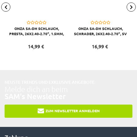
ONZA SA-DH SCHLAUCH,
ONZA SA-DH SCHLAUCH,
PRESTA, 26X2.40-2.70", 1.5MM,
SCHRADER, 26X2.40-2.70", SV
62/70-559, FV
62/70-559, 1.5MM,
14,
99
€
16,
99
€
NEUSTE TRENDS UND EXKLUSIVE ANGEBOTE:
Melde dich an beim
SAM's Newsletter
ZUM NEWSLETTER ANMELDEN