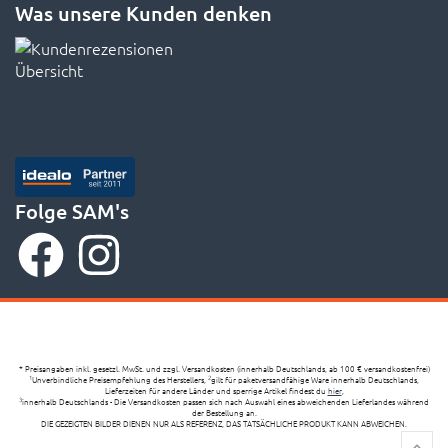
Was unsere Kunden denken
Folge SAM's
* Preisangaben inkl. gesetzl. MwSt. und zzgl. Versandkosten (innerhalb Deutschlands, ab 100 € versandkostenfrei)
Unverbindliche Preisempfehlung des Herstellers,
gilt für paketversandfähige Ware innerhalb Deutschlands,
1
2
Lieferzeiten für andere Länder und sperrige Artikel findest du
hier
,
innerhalb Deutschlands - Die Versandkosten passen sich nach Auswahl eines abweichenden Lieferlandes während
3
der Bestellung an.
DIE GEZEIGTEN BILDER DIENEN NUR ALS REFERENZ, DAS TATSÄCHLICHE PRODUKT KANN ABWEICHEN.