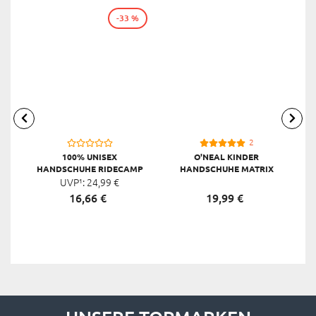
-33 %
2
100% UNISEX
O'NEAL KINDER
HANDSCHUHE RIDECAMP
HANDSCHUHE MATRIX
UVP¹:
24,
99
€
ATTACK YOUTH, GELB
16,
66
€
19,
99
€