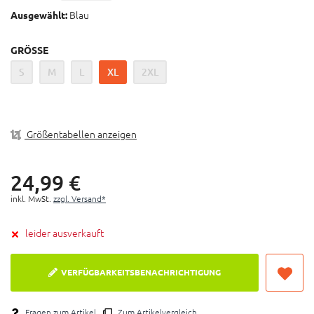
Langlebige und flexible Materialien für einen guten
Blau
Ausgewählt:
Sitz
Ausgeprägte Graphics, die nicht verblassen
GRÖSSE
Handflächen aus synthetischem Leder mit doppelter
Verstärkung am Daumen
S
M
L
XL
2XL
Einsatzgebiet: Motocross, Downhill, Mountainbike,
Enduro, Offroad, Quad, etc.
Größentabellen anzeigen
24,
99
€
inkl. MwSt.
zzgl. Versand*
leider ausverkauft
VERFÜGBARKEITSBENACHRICHTIGUNG
Fragen zum Artikel
Zum Artikelvergleich