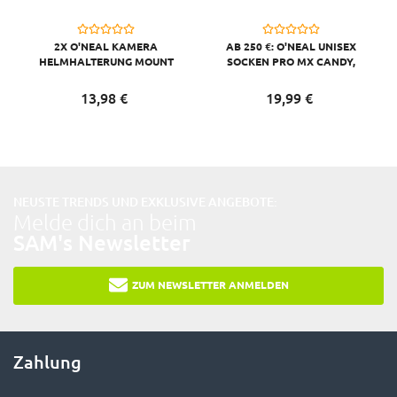
2X O'NEAL KAMERA
AB 250 €: O'NEAL UNISEX
HELMHALTERUNG MOUNT
SOCKEN PRO MX CANDY,
KOMPATIBEL MIT GO PRO,
GRAU GELB
SCHWARZ
13,
98
€
19,
99
€
NEUSTE TRENDS UND EXKLUSIVE ANGEBOTE:
Melde dich an beim
SAM's Newsletter
ZUM NEWSLETTER ANMELDEN
Zahlung