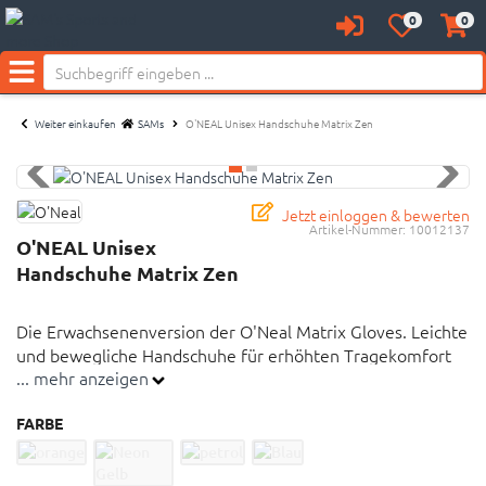
0
0
Anmelden
Merkzettel
Waren
Neu bei SAM's:
aufklappen
aufkl
Menü
Weiter einkaufen
SAMs
O'NEAL Unisex Handschuhe Matrix Zen
Jetzt einloggen & bewerten
Artikel-Nummer:
10012137
O'NEAL Unisex
Handschuhe Matrix Zen
Die Erwachsenenversion der O'Neal Matrix Gloves. Leichte
und bewegliche Handschuhe für erhöhten Tragekomfort
... mehr anzeigen
und optimales Gefühl am Lenker.
FARBE
Leichtes und einfaches Design für erhöhten
Tragekomfort und optimales Gefühl am Lenker