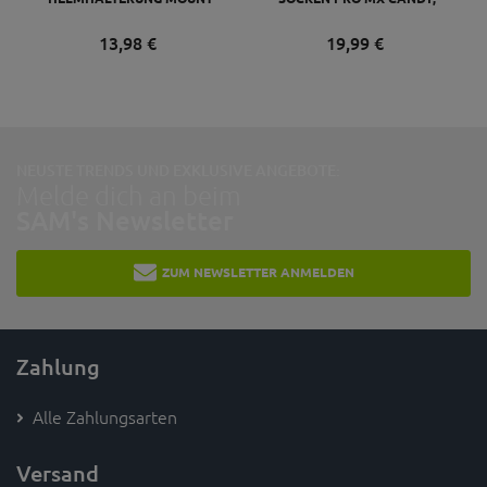
KOMPATIBEL MIT GO PRO,
GRAU GELB
SCHWARZ
13,
98
€
19,
99
€
NEUSTE TRENDS UND EXKLUSIVE ANGEBOTE:
Melde dich an beim
SAM's Newsletter
ZUM NEWSLETTER ANMELDEN
Zahlung
Alle Zahlungsarten
Versand