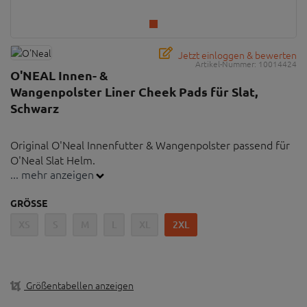
Jetzt einloggen & bewerten
Artikel-Nummer:
10014424
O'NEAL Innen- &
Wangenpolster Liner Cheek Pads für Slat,
Schwarz
Original O'Neal Innenfutter & Wangenpolster passend für
O'Neal Slat Helm.
... mehr anzeigen
Wichtiger Hinweis: Es handelt sich nicht um einen
GRÖSSE
Helm. Lediglich um das passende Original-Polster
XS
S
M
L
XL
2XL
Original O'NEAL Innenfutter & Wangenpolster für
Slat Helm
Farbe: Schwarz
Größentabellen anzeigen