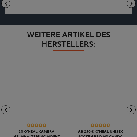
WEITERE ARTIKEL DES
HERSTELLERS:
2X O'NEAL KAMERA
AB 250 €: O'NEAL UNISEX
HELMHALTERUNG MOUNT
SOCKEN PRO MX CANDY,