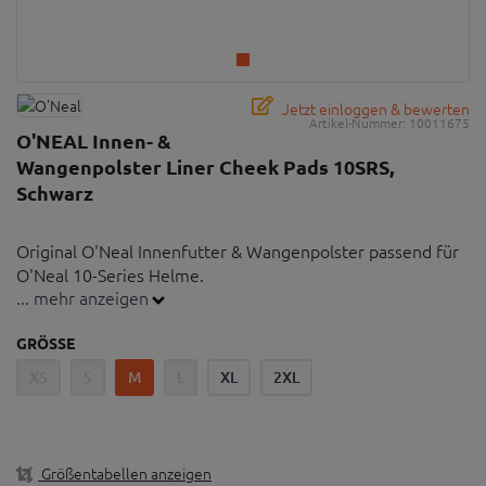
Jetzt einloggen & bewerten
Artikel-Nummer:
10011675
O'NEAL Innen- &
Wangenpolster Liner Cheek Pads 10SRS,
Schwarz
Original O'Neal Innenfutter & Wangenpolster passend für
O'Neal 10-Series Helme.
... mehr anzeigen
Wichtiger Hinweis: Es handelt sich nicht um einen
GRÖSSE
Helm. Lediglich um das passende Original-Polster.
XS
S
M
L
XL
2XL
Original O'NEAL Innenfutter & Wangenpolster für
10Series Helm Schwarz.
Material: Nylon, Nylex und Schaumstoff
Größentabellen anzeigen