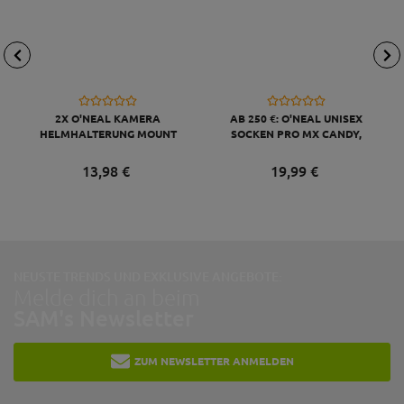
2X O'NEAL KAMERA
AB 250 €: O'NEAL UNISEX
HELMHALTERUNG MOUNT
SOCKEN PRO MX CANDY,
KOMPATIBEL MIT GO PRO,
GRAU GELB
SCHWARZ
13,
98
€
19,
99
€
NEUSTE TRENDS UND EXKLUSIVE ANGEBOTE:
Melde dich an beim
SAM's Newsletter
ZUM NEWSLETTER ANMELDEN