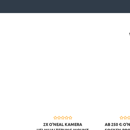
2X O'NEAL KAMERA
AB 250 €: O'
HELMHALTERUNG MOUNT
SOCKEN PRO