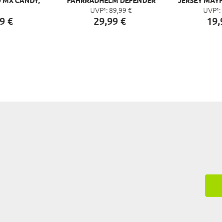
UVP¹:
89,
99
€
UVP¹:
 GELB
SOLID
9
€
29,
99
€
19,