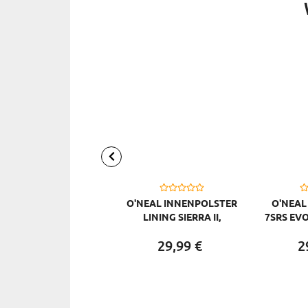
O'NEAL INNENPOLSTER
O'NEAL
LINING SIERRA II,
7SRS EV
SCHWARZ
29,
99
€
2