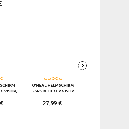
E
-7
MSCHIRM
O'NEAL HELMSCHIRM
O'NEAL INNEN- &
K VISOR,
5SRS BLOCKER VISOR
WANGENPOLSTER LI
UVP¹:
29,
99
€
CHEEK PADS 10SRS
€
27,
99
€
7,
69
€
SCHWARZ