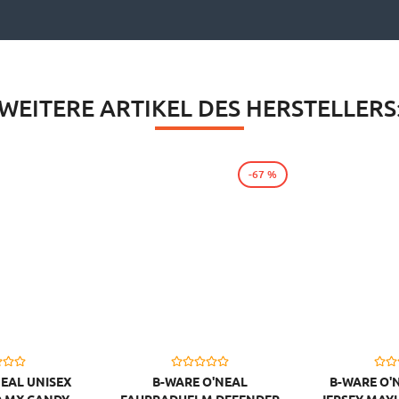
WEITERE ARTIKEL DES HERSTELLERS
-67 %
NEAL UNISEX
B-WARE O'NEAL
B-WARE O'
 MX CANDY,
FAHRRADHELM DEFENDER
JERSEY MAYH