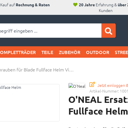
Kauf auf
Erfahrung &
Rechnung & Raten
20 Jahre
über 
Kunden
ei SAM's:
KOMPLETTRÄDER
TEILE
ZUBEHÖR
OUTDOOR
STRE
rauben für Blade Fullface Helm Vi…
Jetzt einloggen 
Artikel-Nummer:
100
O'NEAL Ersat
Fullface Helm