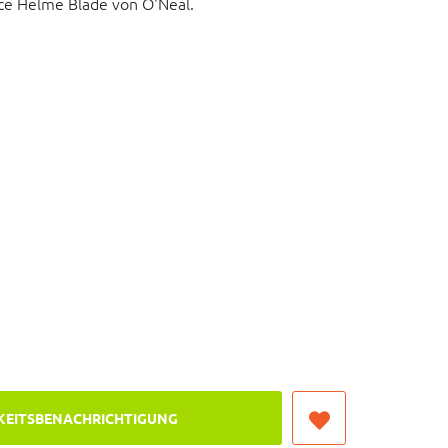
ace Helme Blade von O'Neal.
lm Blade
KEITSBENACHRICHTIGUNG