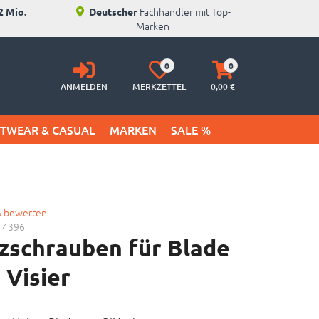
Fachhändler mit Top-
2 Mio.
Deutscher
Marken
Anmelden
Merkzettel
Warenkorb
0
0
aufklappen
aufklappen
ANMELDEN
MERKZETTEL
0,
00
€
ETWEAR & CASUAL
MARKEN
SALE %
& bewerten
14396
zschrauben für Blade
 Visier