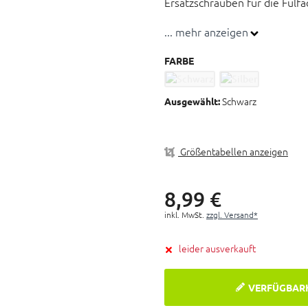
Ersatzschrauben für die Fulf
... mehr anzeigen
Ersatzschrauben Fullfacehe
3er-Set
FARBE
Farben: Schwarz und Silber
Material: ABS
Schwarz
Ausgewählt:
Größentabellen anzeigen
8,
99
€
inkl. MwSt.
zzgl. Versand*
leider ausverkauft
VERFÜGBAR