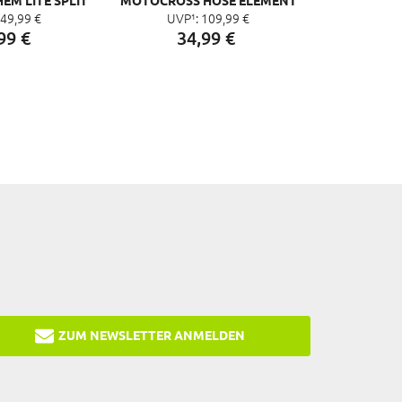
49,
99
€
UVP¹:
109,
99
€
RACEWEAR V.22
99
€
34,
99
€
ZUM NEWSLETTER ANMELDEN