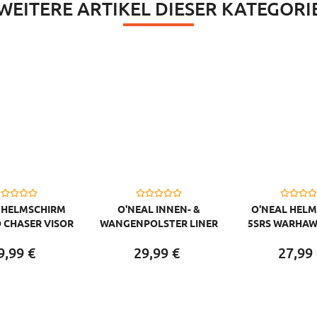
WEITERE ARTIKEL DIESER KATEGORI
 HELMSCHIRM
O'NEAL INNEN- &
O'NEAL HEL
O CHASER VISOR
WANGENPOLSTER LINER
5SRS WARHAW
CHEEK MOTO XXX, ROT
GRÜN
9,
99
€
29,
99
€
27,
99