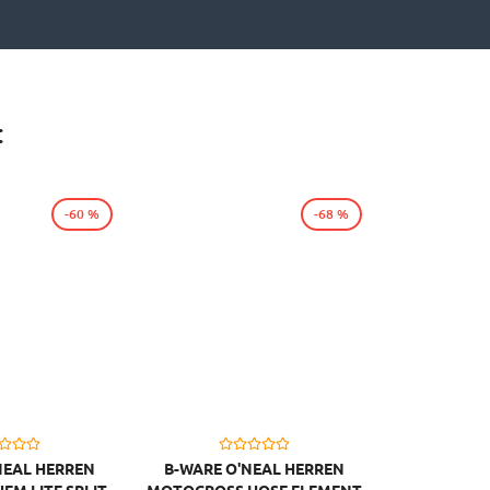
:
-60 %
-68 %
NEAL HERREN
B-WARE O'NEAL HERREN
EM LITE SPLIT
MOTOCROSS HOSE ELEMENT