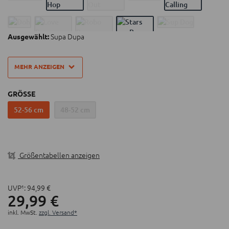
Fidlock® Magnetverschluss
Abnehmbares Sonnen-/Regenvisier
Supa Dupa
Ausgewählt:
MEHR ANZEIGEN
GRÖSSE
52-56 cm
48-52 cm
Größentabellen anzeigen
UVP¹:
94,
99
€
29,
99
€
inkl. MwSt.
zzgl. Versand*