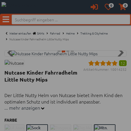
0
0
Anmelden
Merkzettel
Waren
aufklappen
aufkl
Neu bei SAM's:
Menü
Weiter einkaufen
SAMs
Fahrrad
Helme
Trekking & Cityhelme
Nutcase Kinder Fahrradhelm Little Nutty Mips
12
Artikel-Nummer:
10014252
Nutcase Kinder Fahrradhelm
Little Nutty Mips
Der Little Nutty Helm von Nutcase bietet ihrem Kind den
optimalen Schutz und ist individuell anpassbar.
... mehr anzeigen
MIPS-Technologie für erhöhte Schutzwirkung
FARBE
11 Lüftungsschlitze für optimale Belüftung