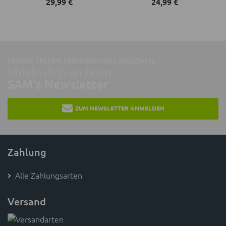
29,
99
€
24,
99
€
NEUSTE TRENDS UND EXKLUSIVE ANGEBOTE:
Melde dich an beim
SAM's Newsletter
ZUM NEWSLETTER ANMELDEN
Zahlung
Alle Zahlungsarten
Versand
Versandkosten & Lieferzeit