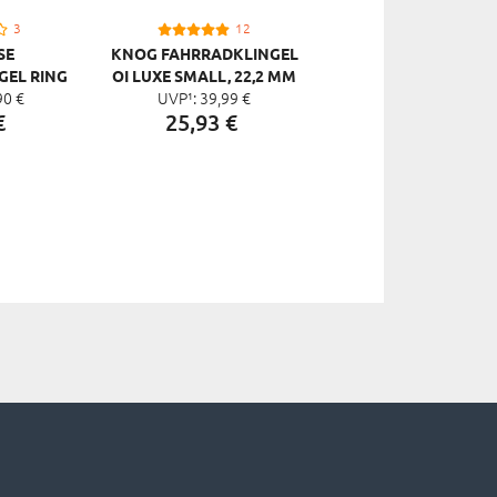
3
12
SE
KNOG FAHRRADKLINGEL
LIIX FAHRRADKLING
GEL RING
OI LUXE SMALL, 22,2 MM
MINI DING DONG
90
€
UVP¹:
39,
99
€
UVP¹:
12,
90
€
 MM
€
25,
93
€
9,
99
€