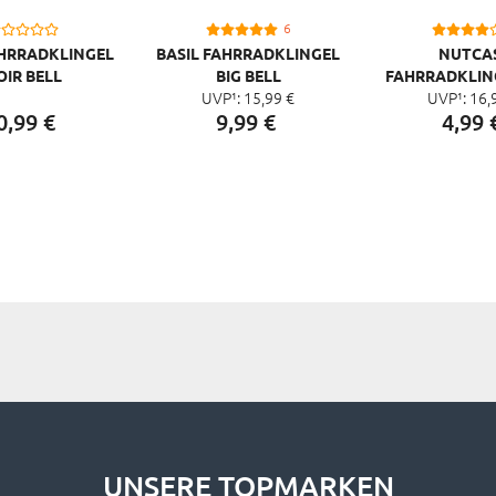
6
AHRRADKLINGEL
BASIL FAHRRADKLINGEL
NUTCA
OIR BELL
BIG BELL
FAHRRADKLIN
UVP¹:
15,
99
€
UVP¹:
16,
RING 55
0,
99
€
9,
99
€
4,
99
UNSERE TOPMARKEN