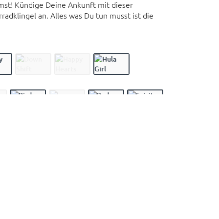
mst! Kündige Deine Ankunft mit dieser
rradklingel an. Alles was Du tun musst ist die
gen und dann bist Du bereit Dich *Ring-Ring* auf
Helmen von Nutcase gibt es nun auch Klingeln
igns
 Lack für einen ansprechenden Look und eine
sive