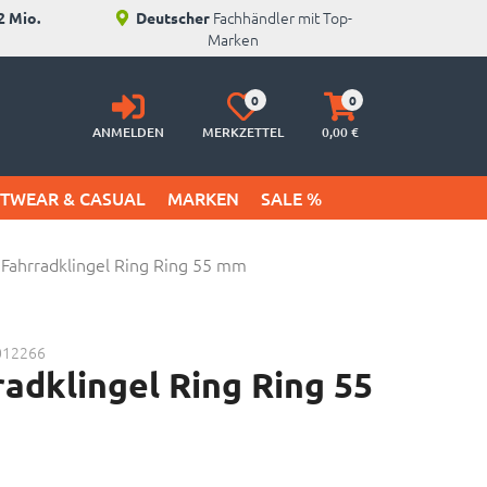
Fachhändler mit Top-
2 Mio.
Deutscher
Marken
Anmelden
Merkzettel
Warenkorb
0
0
aufklappen
aufklappen
ANMELDEN
MERKZETTEL
0,
00
€
ETWEAR & CASUAL
MARKEN
SALE %
Fahrradklingel Ring Ring 55 mm
012266
adklingel Ring Ring 55