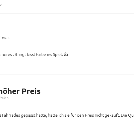
42
reich.
dres . Bringt bissl Farbe ins Spiel. 👍
höher Preis
reich.
ahrrades gepasst hätte, hätte ich sie für den Preis nicht gekauft. Die Quali