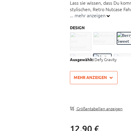
Lass sie wissen, dass Du kom
stylischen, Retro Nutcase Fah
... mehr anzeigen
Klingel am Lenker zu befesti
den Weg zu machen.
DESIGN
Passend zu den stylischen 
mit tollen, kunterbunten Des
Glänzender, UV-Resistenter
lange Lebensdauer
Defy Gravity
Ausgewählt:
Befestigungsmaterial inklu
Durchmesser: 55 mm
MEHR ANZEIGEN
Lenkerhalterung: 22,2 mm
Größentabellen anzeigen
12,
90
€