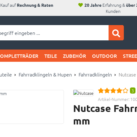
Kauf auf
Erfahrung &
Rechnung & Raten
20 Jahre
über 
Kunden
ei SAM's:
KOMPLETTRÄDER
TEILE
ZUBEHÖR
OUTDOOR
STRE
uteile
Fahrradklingeln & Hupen
Fahrradklingeln
Nutcase 
3
Artikel-Nummer:
10
Nutcase Fahrr
mm